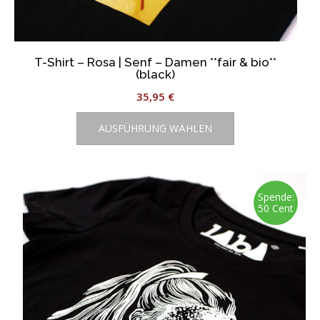
T-Shirt – Rosa | Senf – Damen **fair & bio**
(black)
35,95
€
Dieses
AUSFÜHRUNG WÄHLEN
Produkt
weist
mehrere
Varianten
auf.
Spende:
50 Cent
Die
Optionen
können
auf
der
Produktseite
gewählt