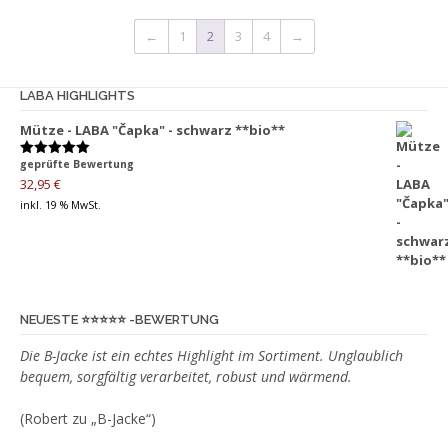
Varianten
←
1
2
3
4
→
auf.
Die
Optionen
LABA HIGHLIGHTS
können
Mütze - LABA "Čapka" - schwarz **bio**
auf
der
geprüfte Bewertung
Bewertet
Produktseite
mit
5.00
32,95
€
von 5
gewählt
inkl. 19 % MwSt.
werden
NEUESTE ⭐️⭐️⭐️⭐️⭐️ -BEWERTUNG
Die B-Jacke ist ein echtes Highlight im Sortiment. Unglaublich
bequem, sorgfältig verarbeitet, robust und wärmend.
(Robert zu „B-Jacke“)