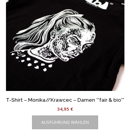
können
auf
der
Produktseite
gewählt
werden
T-Shirt – Monika//Krawcec – Damen **fair & bio**
34,95
€
Dieses
AUSFÜHRUNG WÄHLEN
Produkt
weist