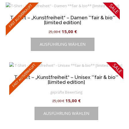
Varianten
SALE
FAST AUSVERKAUFT
auf.
Die
T-Shirt – „Kunstfreiheit“ – Damen **fair & bio**
[limited edition]
Optionen
können
Ursprünglicher
Aktueller
15,00
€
25,00
€
auf
Dieses
Preis
Preis
der
AUSFÜHRUNG WÄHLEN
Produkt
war:
ist:
Produktseite
weist
25,00 €
15,00 €.
gewählt
mehrere
werden
SALE
Varianten
FAST AUSVERKAUFT
auf.
T-Shirt – „Kunstfreiheit“ – Unisex **fair & bio**
Die
[limited edition]
Optionen
können
geprüfte Bewertung
auf
Ursprünglicher
Aktueller
15,00
€
25,00
€
der
Dieses
Preis
Preis
Produktseite
AUSFÜHRUNG WÄHLEN
Produkt
war:
ist:
gewählt
weist
25,00 €
15,00 €.
werden
mehrere