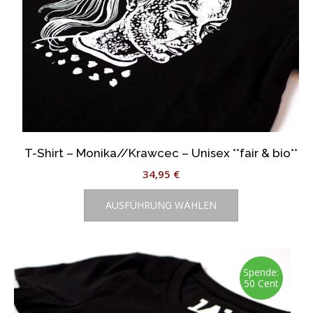
werden
T-Shirt – Monika//Krawcec – Unisex **fair & bio**
34,95
€
Dieses
AUSFÜHRUNG WÄHLEN
Produkt
weist
mehrere
Varianten
auf.
Spende:
50 Cent
Die
Optionen