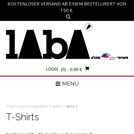
Skip
KOSTENLOSER VERSAND AB EINEM BESTELLWERT VON
to
150 €.
content
LOGIN
(0)
- 0,00 €
MENU
START
/
ALLE
/
KLEIDUNG
/
T-SHIRTS
/ SEITE 2
T-Shirts