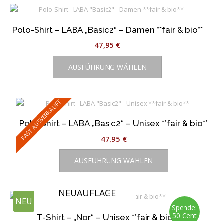
Varianten
auf.
Polo-Shirt – LABA „Basic2“ – Damen **fair & bio**
Die
Optionen
47,95
€
können
Dieses
auf
AUSFÜHRUNG WÄHLEN
Produkt
der
weist
Produktseite
mehrere
gewählt
Varianten
FAST AUSVERKAUFT
werden
auf.
Polo-Shirt – LABA „Basic2“ – Unisex **fair & bio**
Die
Optionen
47,95
€
können
Dieses
auf
AUSFÜHRUNG WÄHLEN
Produkt
der
weist
Produktseite
mehrere
NEUAUFLAGE
gewählt
Varianten
NEU
werden
auf.
Spende:
50 Cent
T-Shirt – „Nor“ – Unisex **fair & bio**
Die