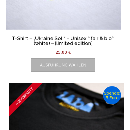
T-Shirt – „Ukraine Soli“ – Unisex **fair & bio**
(white) – [limited edition]
25,00
€
Dieses
AUSFÜHRUNG WÄHLEN
Produkt
weist
mehrere
Varianten
AUSVERKAUFT
auf.
Spende:
5 Euro
Die
Optionen
können
auf
der