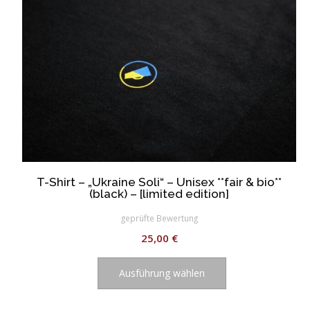
Produktseite
gewählt
werden
T-Shirt – „Ukraine Soli“ – Unisex **fair & bio**
(black) – [limited edition]
geprüfte Bewertung
25,00
€
Dieses
Produkt
Ausführung wählen
weist
mehrere