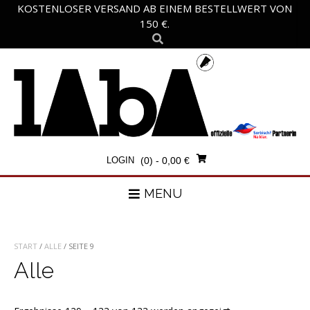
Skip
KOSTENLOSER VERSAND AB EINEM BESTELLWERT VON
to
150 €.
content
LOGIN
(0)
- 0,00 €
MENU
START
/
ALLE
/ SEITE 9
Alle