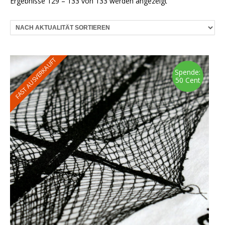
Nach
Ergebnisse 129 – 133 von 133 werden angezeigt
Aktualität
sortiert
FAST AUSVERKAUFT
Spende:
50 Cent