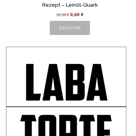
Rezept – Leinöl-Quark
Ursprünglicher
Aktueller
0,00
€
30,00
€
Preis
Preis
EINTÜTEN
war:
ist:
30,00 €
0,00 €.