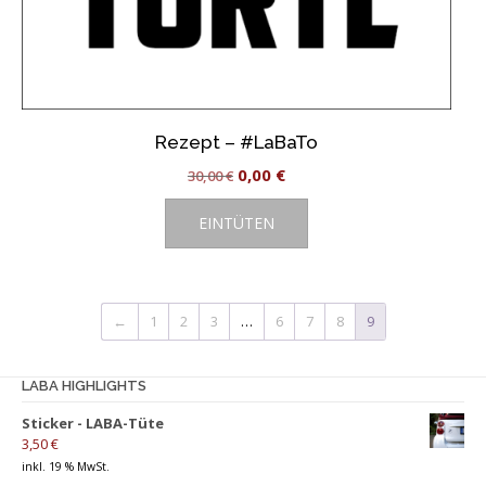
Rezept – #LaBaTo
Ursprünglicher
Aktueller
0,00
€
30,00
€
Preis
Preis
EINTÜTEN
war:
ist:
30,00 €
0,00 €.
←
1
2
3
…
6
7
8
9
LABA HIGHLIGHTS
Sticker - LABA-Tüte
3,50
€
inkl. 19 % MwSt.