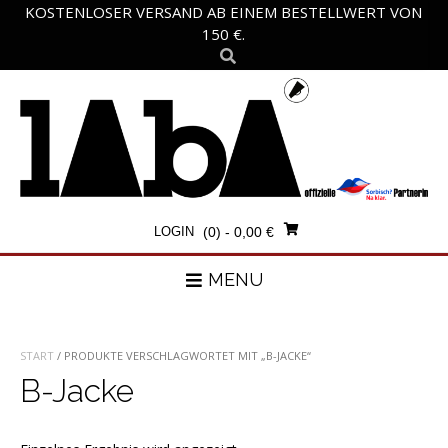
Skip
KOSTENLOSER VERSAND AB EINEM BESTELLWERT VON
to
150 €.
content
LOGIN
(0)
- 0,00 €
MENU
START
/ PRODUKTE VERSCHLAGWORTET MIT „B-JACKE“
B-Jacke