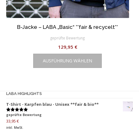
B-Jacke – LABA „Basic“ **fair & recycelt**
geprüfte Bewertung
129,95
€
Dieses
AUSFÜHRUNG WÄHLEN
Produkt
weist
mehrere
Varianten
auf.
LABA HIGHLIGHTS
Die
T-Shirt - Karpfen blau - Unisex **fair & bio**
Optionen
können
geprüfte Bewertung
Bewertet
auf
mit
5.00
33,95
€
von 5
der
inkl. MwSt.
Produktseite