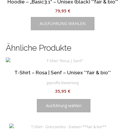
Hoodie – „Basic3.1“ – Unisex (black) **fair & bio**
Die
Optionen
79,95
€
können
Dieses
auf
AUSFÜHRUNG WÄHLEN
Produkt
der
weist
Produktseite
mehrere
gewählt
Varianten
Ähnliche Produkte
werden
auf.
Die
Optionen
können
T-Shirt – Rosa | Senf – Unisex **fair & bio**
auf
geprüfte Bewertung
der
Produktseite
35,95
€
gewählt
Dieses
werden
Produkt
Ausführung wählen
weist
mehrere
Varianten