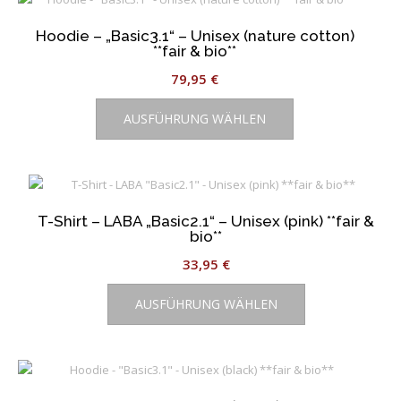
Hoodie – „Basic3.1“ – Unisex (nature cotton)
**fair & bio**
79,95
€
Dieses
AUSFÜHRUNG WÄHLEN
Produkt
weist
mehrere
Varianten
auf.
T-Shirt – LABA „Basic2.1“ – Unisex (pink) **fair &
Die
bio**
Optionen
33,95
€
können
Dieses
auf
AUSFÜHRUNG WÄHLEN
Produkt
der
weist
Produktseite
mehrere
gewählt
Varianten
werden
auf.