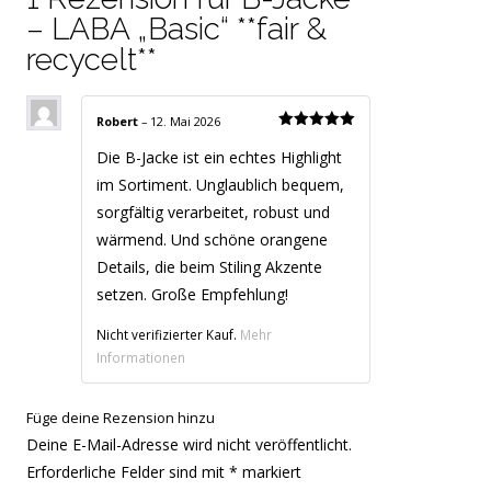
– LABA „Basic“ **fair &
recycelt**
Robert
–
12. Mai 2026
Bewertet
mit
5
von
Die B-Jacke ist ein echtes Highlight
5
im Sortiment. Unglaublich bequem,
sorgfältig verarbeitet, robust und
wärmend. Und schöne orangene
Details, die beim Stiling Akzente
setzen. Große Empfehlung!
Nicht verifizierter Kauf.
Mehr
Informationen
Füge deine Rezension hinzu
Deine E-Mail-Adresse wird nicht veröffentlicht.
Erforderliche Felder sind mit
*
markiert