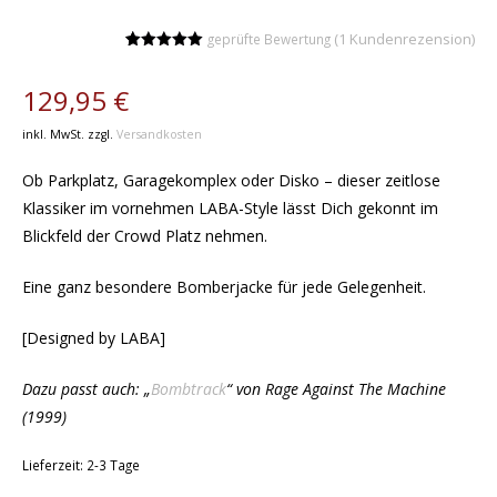
(
1
Kundenrezension)
geprüfte Bewertung
Bewertet
1
mit
5.00
von 5,
129,95
€
basierend
auf
Kundenbewertung
inkl. MwSt.
zzgl.
Versandkosten
Ob Parkplatz, Garagekomplex oder Disko – dieser zeitlose
Klassiker im vornehmen LABA-Style lässt Dich gekonnt im
Blickfeld der Crowd Platz nehmen.
Eine ganz besondere Bomberjacke für jede Gelegenheit.
[Designed by LABA]
Dazu passt auch: „
Bombtrack
“ von Rage Against The Machine
(1999)
Lieferzeit:
2-3 Tage