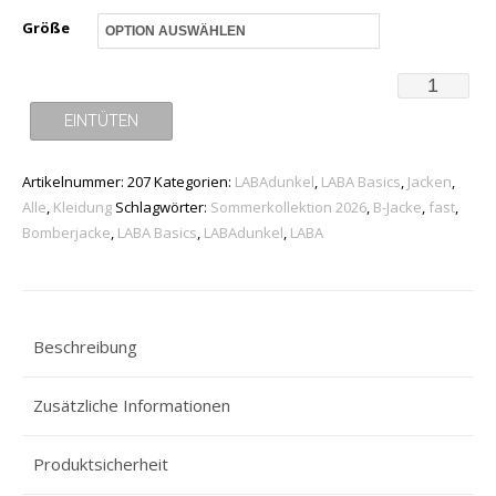
Größe
B-
Jacke
EINTÜTEN
-
Artikelnummer:
207
Kategorien:
LABAdunkel
,
LABA Basics
,
Jacken
,
LABA
Alle
,
Kleidung
Schlagwörter:
Sommerkollektion 2026
,
B-Jacke
,
fast
,
"Basic"
Bomberjacke
,
LABA Basics
,
LABAdunkel
,
LABA
**fair
&
recycelt**
Beschreibung
Menge
Zusätzliche Informationen
Produktsicherheit