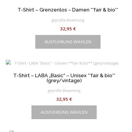
auf.
Die
T-Shirt – Grenzenlos – Damen **fair & bio**
Optionen
geprüfte Bewertung
können
32,95
€
auf
Dieses
der
AUSFÜHRUNG WÄHLEN
Produkt
Produktseite
weist
gewählt
mehrere
werden
Varianten
auf.
T-Shirt – LABA „Basic“ – Unisex **fair & bio**
Die
(grey/vintage)
Optionen
können
geprüfte Bewertung
auf
32,95
€
der
Dieses
Produktseite
AUSFÜHRUNG WÄHLEN
Produkt
gewählt
weist
werden
mehrere