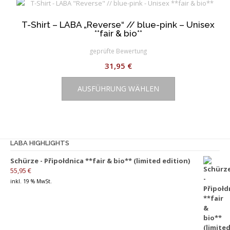
Varianten
auf.
T-Shirt – LABA „Reverse“ // blue-pink – Unisex
Die
**fair & bio**
Optionen
können
geprüfte Bewertung
auf
31,95
€
der
Dieses
Produktseite
AUSFÜHRUNG WÄHLEN
Produkt
gewählt
weist
werden
mehrere
Varianten
auf.
LABA HIGHLIGHTS
Die
Schürze - Připołdnica **fair & bio** (limited edition)
Optionen
55,95
€
können
inkl. 19 % MwSt.
auf
der
Produktseite
gewählt