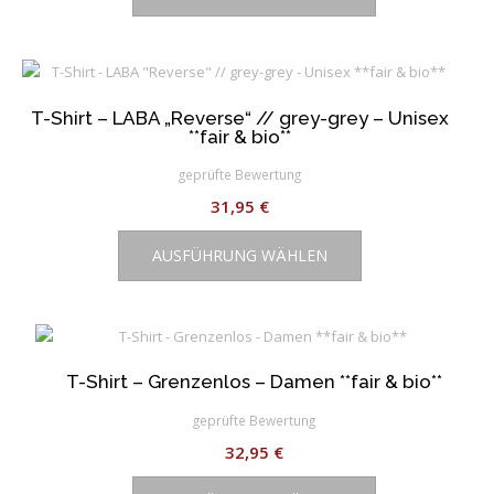
gewählt
weist
werden
mehrere
Varianten
auf.
T-Shirt – LABA „Reverse“ // grey-grey – Unisex
Die
**fair & bio**
Optionen
können
geprüfte Bewertung
auf
31,95
€
der
Dieses
Produktseite
AUSFÜHRUNG WÄHLEN
Produkt
gewählt
weist
werden
mehrere
Varianten
auf.
T-Shirt – Grenzenlos – Damen **fair & bio**
Die
Optionen
geprüfte Bewertung
können
32,95
€
auf
Dieses
der