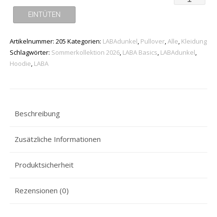
-
EINTÜTEN
"Basic3.1"
Artikelnummer:
205
Kategorien:
LABAdunkel
,
Pullover
,
Alle
,
Kleidung
-
Schlagwörter:
Sommerkollektion 2026
,
LABA Basics
,
LABAdunkel
,
Unisex
Hoodie
,
LABA
(black)
**fair
&
Beschreibung
bio**
Menge
Zusätzliche Informationen
Produktsicherheit
Rezensionen (0)