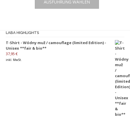
AUSFÜHRUNG WÄHLEN
Produkt
Produktseite
weist
gewählt
mehrere
werden
Varianten
auf.
LABA HIGHLIGHTS
Die
T-Shirt - Wódny muž / camouflage (limited Edition) -
Optionen
Unisex **fair & bio**
können
37,95
€
auf
inkl. MwSt.
der
Produktseite
gewählt
werden