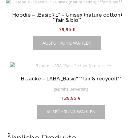
Hoodie – „Basic3.1“ – Unisex (nature cotton)
**fair & bio**
79,95
€
Dieses
AUSFÜHRUNG WÄHLEN
Produkt
weist
mehrere
Varianten
auf.
B-Jacke – LABA „Basic“ **fair & recycelt**
Die
Optionen
geprüfte Bewertung
können
129,95
€
auf
Dieses
der
AUSFÜHRUNG WÄHLEN
Produkt
Produktseite
weist
gewählt
mehrere
werden
Varianten