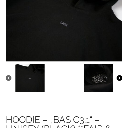
HOODIE – „BASIC3.1“ –