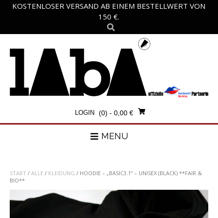
Skip
KOSTENLOSER VERSAND AB EINEM BESTELLWERT VON
to
150 €.
content
LOGIN
(0)
- 0,00 €
MENU
START
/
ALLE
/
KLEIDUNG
/ HOODIE – „BASIC3.1“ – UNISEX (BLACK) **FAIR &
BIO**