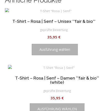
Ähnliche Produkte
auf.
Die
Optionen
können
T-Shirt – Rosa | Senf – Unisex **fair & bio**
auf
geprüfte Bewertung
der
Produktseite
35,95
€
gewählt
Dieses
werden
Produkt
Ausführung wählen
weist
mehrere
Varianten
auf.
Die
T-Shirt – Rosa | Senf – Damen **fair & bio**
(white)
Optionen
können
geprüfte Bewertung
auf
35,95
€
der
Dieses
Produktseite
AUSFÜHRUNG WÄHLEN
Produkt