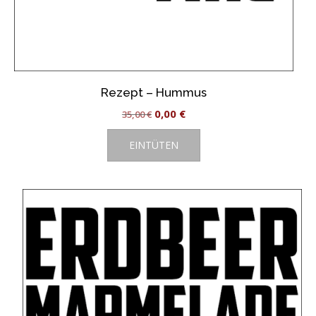
Rezept – Hummus
Ursprünglicher
Aktueller
0,00
€
35,00
€
Preis
Preis
EINTÜTEN
war:
ist:
35,00 €
0,00 €.