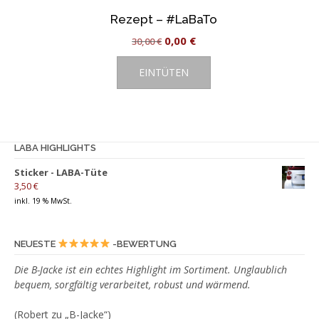
Rezept – #LaBaTo
Ursprünglicher
Aktueller
0,00
€
30,00
€
Preis
Preis
EINTÜTEN
war:
ist:
30,00 €
0,00 €.
LABA HIGHLIGHTS
Sticker - LABA-Tüte
3,50
€
inkl. 19 % MwSt.
NEUESTE
-BEWERTUNG
Die B-Jacke ist ein echtes Highlight im Sortiment. Unglaublich
bequem, sorgfältig verarbeitet, robust und wärmend.
(Robert zu „B-Jacke“)