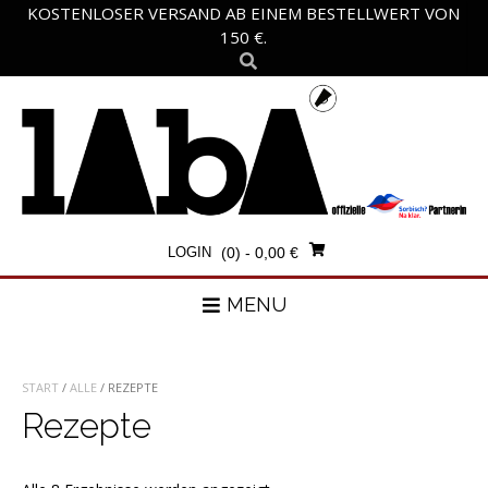
Skip
KOSTENLOSER VERSAND AB EINEM BESTELLWERT VON
to
150 €.
content
LOGIN
(0)
- 0,00 €
MENU
START
/
ALLE
/ REZEPTE
Rezepte