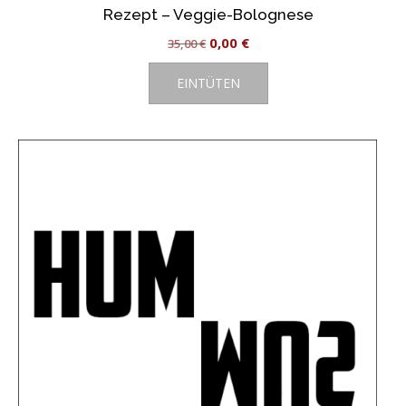
Rezept – Veggie-Bolognese
Ursprünglicher
Aktueller
0,00
€
35,00
€
Preis
Preis
EINTÜTEN
war:
ist:
35,00 €
0,00 €.