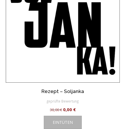
Rezept – Soljanka
geprüfte Bewertung
Ursprünglicher
Aktueller
0,00
€
30,00
€
Preis
Preis
EINTÜTEN
war:
ist: