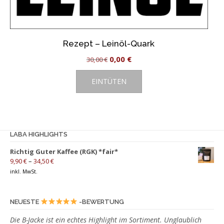
Rezept – Leinöl-Quark
Ursprünglicher
Aktueller
0,00
€
30,00
€
Preis
Preis
EINTÜTEN
war:
ist:
30,00 €
0,00 €.
LABA HIGHLIGHTS
Richtig Guter Kaffee (RGK) *fair*
9,90
€
–
34,50
€
inkl. MwSt.
NEUESTE
-BEWERTUNG
Die B-Jacke ist ein echtes Highlight im Sortiment. Unglaublich