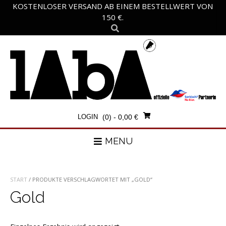
Skip
KOSTENLOSER VERSAND AB EINEM BESTELLWERT VON
to
150 €.
content
LOGIN
(0)
- 0,00 €
MENU
START
/ PRODUKTE VERSCHLAGWORTET MIT „GOLD“
Gold