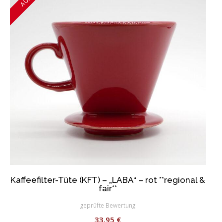
Kaffeefilter-Tüte (KFT) – „LABA“ – rot **regional &
fair**
geprüfte Bewertung
33,95
€