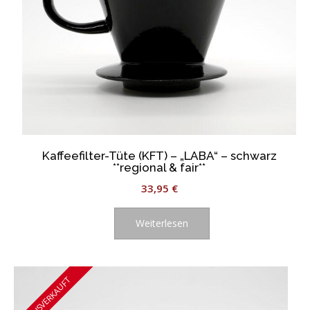
Kaffeefilter-Tüte (KFT) – „LABA“ – schwarz
**regional & fair**
33,95
€
Weiterlesen
AUSVERKAUFT