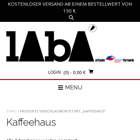
Skip
KOSTENLOSER VERSAND AB EINEM BESTELLWERT VON
to
150 €.
content
LOGIN
(0)
- 0,00 €
MENU
START
/ PRODUKTE VERSCHLAGWORTET MIT „KAFFEEHAUS“
Kaffeehaus