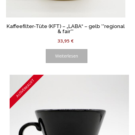
Kaffeefilter-Tüte (KFT) – „LABA“ – gelb **regional
& fair**
33,95
€
Weiterlesen
AUSVERKAUFT