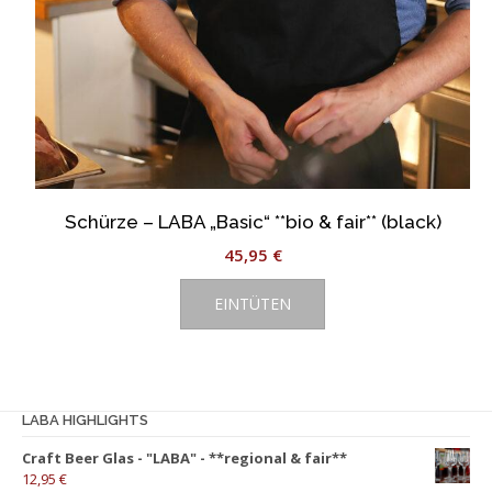
Schürze – LABA „Basic“ **bio & fair** (black)
45,95
€
EINTÜTEN
LABA HIGHLIGHTS
Craft Beer Glas - "LABA" - **regional & fair**
12,95
€