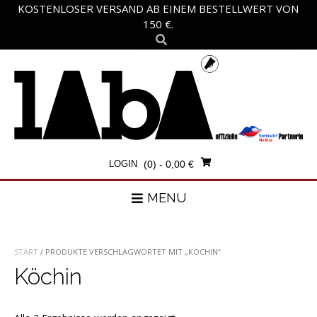
Skip
KOSTENLOSER VERSAND AB EINEM BESTELLWERT VON
to
150 €.
content
LOGIN
(0)
- 0,00 €
MENU
START
/ PRODUKTE VERSCHLAGWORTET MIT „KÖCHIN“
Köchin