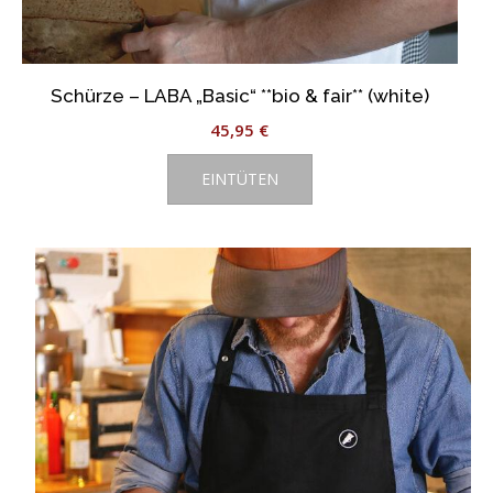
Schürze – LABA „Basic“ **bio & fair** (white)
45,95
€
EINTÜTEN