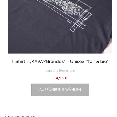
gewählt
werden
T-Shirt – „KAW//Brandes“ – Unisex **fair & bio**
geprüfte Bewertung
34,95
€
Dieses
AUSFÜHRUNG WÄHLEN
Produkt
weist
mehrere
Varianten
auf.