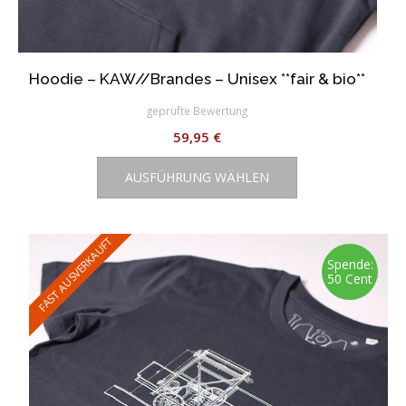
Hoodie – KAW//Brandes – Unisex **fair & bio**
geprüfte Bewertung
59,95
€
Dieses
AUSFÜHRUNG WÄHLEN
Produkt
weist
mehrere
Varianten
FAST AUSVERKAUFT
auf.
Spende:
50 Cent
Die
Optionen
können
auf
der
Produktseite