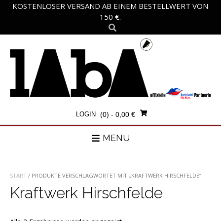
Skip
KOSTENLOSER VERSAND AB EINEM BESTELLWERT VON
to
150 €.
content
LOGIN
(0)
- 0,00 €
MENU
START
/ PRODUKTE VERSCHLAGWORTET MIT „KRAFTWERK HIRSCHFELDE“
Kraftwerk Hirschfelde