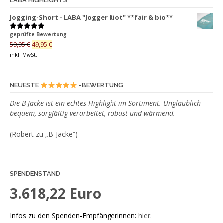
LABA HIGHLIGHTS
Die
Jogging-Short - LABA "Jogger Riot" **fair & bio**
Optionen
können
geprüfte Bewertung
Bewertet
auf
mit
5.00
Ursprünglicher
Aktueller
59,95
€
49,95
€
von 5
der
Preis
Preis
inkl. MwSt.
war:
ist:
Produktseite
59,95 €
49,95 €.
gewählt
NEUESTE
-BEWERTUNG
werden
Die B-Jacke ist ein echtes Highlight im Sortiment. Unglaublich
bequem, sorgfältig verarbeitet, robust und wärmend.
(Robert zu „B-Jacke“)
SPENDENSTAND
3.618,22 Euro
Infos zu den Spenden-Empfängerinnen:
hier
.