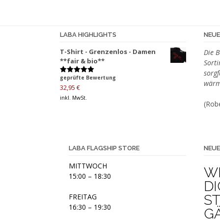
LABA HIGHLIGHTS
NEU
T-Shirt - Grenzenlos - Damen
Die B
**fair & bio**
Sort
sorgf
geprüfte Bewertung
Bewertet
wärm
mit
5.00
32,95
€
von 5
inkl. MwSt.
(Robe
LABA FLAGSHIP STORE
NEUE
MITTWOCH
W
15:00 – 18:30
DI
FREITAG
S
16:30 – 19:30
G