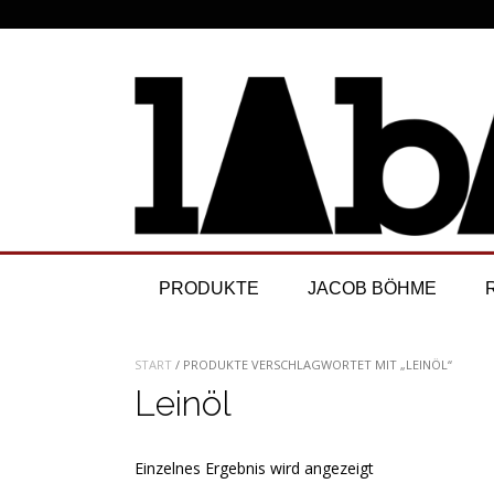
Skip
to
content
PRODUKTE
JACOB BÖHME
START
/ PRODUKTE VERSCHLAGWORTET MIT „LEINÖL“
Leinöl
Einzelnes Ergebnis wird angezeigt