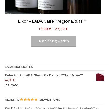
Likör – LABA Caffè **regional & fair**
13,00
€
–
27,00
€
Dieses
Produkt
Ausführung wählen
weist
mehrere
Varianten
auf.
LABA HIGHLIGHTS
Die
Optionen
Polo-Shirt - LABA "Basic2" - Damen **fair & bio**
können
47,95
€
auf
inkl. MwSt.
der
Produktseite
NEUESTE
-BEWERTUNG
gewählt
werden
Die B-Jacke ist ein echtes Highlight im Sortiment. Unglaublich