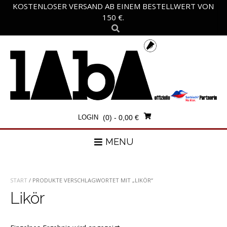
Skip
KOSTENLOSER VERSAND AB EINEM BESTELLWERT VON
to
150 €.
content
LOGIN
(0)
- 0,00 €
MENU
START
/ PRODUKTE VERSCHLAGWORTET MIT „LIKÖR“
Likör