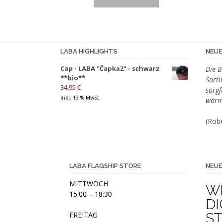
30,00 €
0,00 €.
LABA HIGHLIGHTS
NEU
Cap - LABA "Čapka2" - schwarz
Die B
**bio**
Sort
34,95
€
sorgf
inkl. 19 % MwSt.
wärm
(Robe
LABA FLAGSHIP STORE
NEUE
MITTWOCH
W
15:00 – 18:30
DI
FREITAG
S