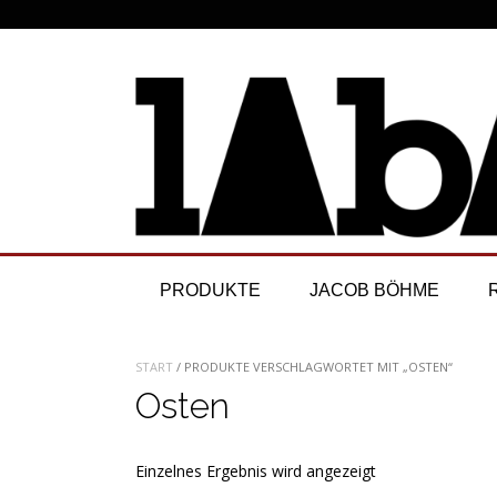
Skip
to
content
PRODUKTE
JACOB BÖHME
START
/ PRODUKTE VERSCHLAGWORTET MIT „OSTEN“
Osten
Einzelnes Ergebnis wird angezeigt