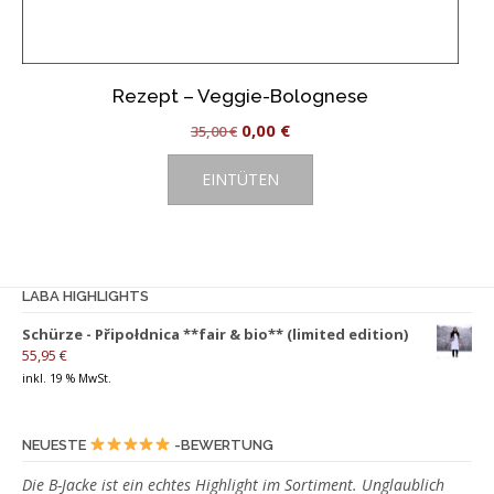
Rezept – Veggie-Bolognese
Ursprünglicher
Aktueller
0,00
€
35,00
€
Preis
Preis
EINTÜTEN
war:
ist:
35,00 €
0,00 €.
LABA HIGHLIGHTS
Schürze - Připołdnica **fair & bio** (limited edition)
55,95
€
inkl. 19 % MwSt.
NEUESTE
-BEWERTUNG
Die B-Jacke ist ein echtes Highlight im Sortiment. Unglaublich