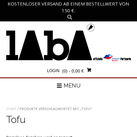
Skip
KOSTENLOSER VERSAND AB EINEM BESTELLWERT VON
to
150 €.
content
LOGIN
(0)
- 0,00 €
MENU
START
/ PRODUKTE VERSCHLAGWORTET MIT „TOFU“
Tofu