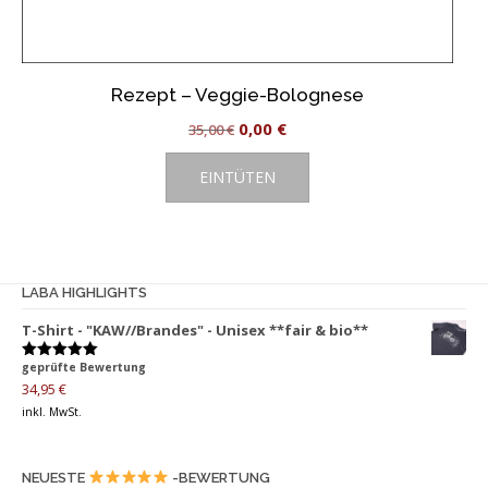
Rezept – Veggie-Bolognese
Ursprünglicher
Aktueller
0,00
€
35,00
€
Preis
Preis
EINTÜTEN
war:
ist:
35,00 €
0,00 €.
LABA HIGHLIGHTS
T-Shirt - "KAW//Brandes" - Unisex **fair & bio**
geprüfte Bewertung
Bewertet
mit
5.00
34,95
€
von 5
inkl. MwSt.
NEUESTE
-BEWERTUNG