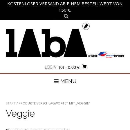
Skip
KOSTENLOSER VERSAND AB EINEM BESTELLWERT VON
to
150 €.
content
LOGIN
(0)
- 0,00 €
MENU
START
/ PRODUKTE VERSCHLAGWORTET MIT „VEGGIE“
Veggie