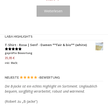
Weiterlesen
LABA HIGHLIGHTS
T-Shirt - Rosa | Senf - Damen **fair & bio** (white)
geprüfte Bewertung
Bewertet
mit
5.00
35,95
€
von 5
inkl. MwSt.
NEUESTE
-BEWERTUNG
Die B-Jacke ist ein echtes Highlight im Sortiment. Unglaublich
bequem, sorgfältig verarbeitet, robust und wärmend.
(Robert zu „B-Jacke“)