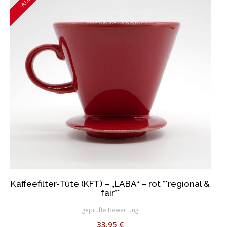
Kaffeefilter-Tüte (KFT) – „LABA“ – rot **regional &
fair**
geprüfte Bewertung
33,95
€