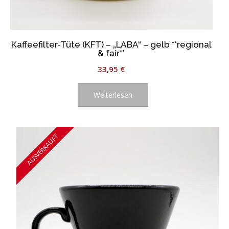
Kaffeefilter-Tüte (KFT) – „LABA“ – gelb **regional
& fair**
33,95
€
Weiterlesen
AUSVERKAUFT