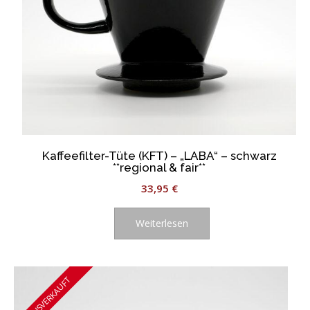
Kaffeefilter-Tüte (KFT) – „LABA“ – schwarz
**regional & fair**
33,95
€
Weiterlesen
AUSVERKAUFT