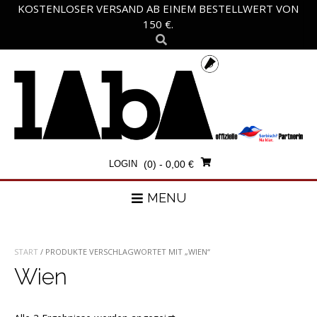
Skip
KOSTENLOSER VERSAND AB EINEM BESTELLWERT VON
to
150 €.
content
LOGIN
(0)
- 0,00 €
MENU
START
/ PRODUKTE VERSCHLAGWORTET MIT „WIEN“
Wien