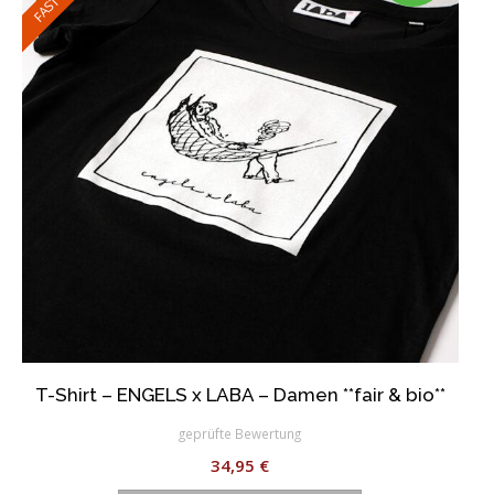
Optionen
können
auf
der
Produktseite
gewählt
werden
T-Shirt – ENGELS x LABA – Damen **fair & bio**
geprüfte Bewertung
34,95
€
Dieses