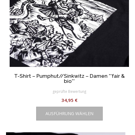
gewählt
werden
T-Shirt – Pumphut//Sinkwitz – Damen **fair &
bio**
geprüfte Bewertung
34,95
€
Dieses
AUSFÜHRUNG WÄHLEN
Produkt
weist
mehrere