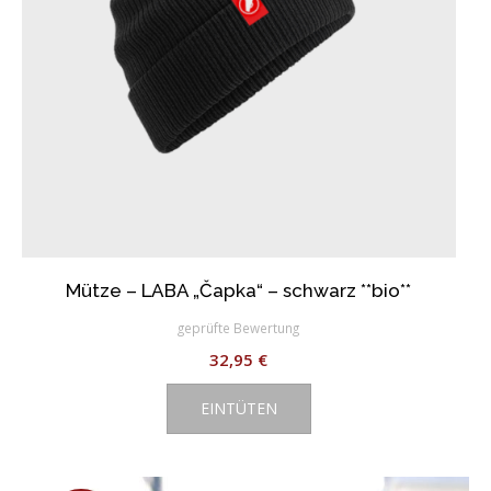
Produktseite
gewählt
werden
Mütze – LABA „Čapka“ – schwarz **bio**
geprüfte Bewertung
32,95
€
EINTÜTEN