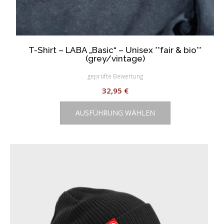
T-Shirt – LABA „Basic“ – Unisex **fair & bio**
(grey/vintage)
geprüfte Bewertung
32,95
€
Dieses
AUSFÜHRUNG WÄHLEN
Produkt
weist
mehrere
Varianten
auf.
Die
Optionen
können
auf
der