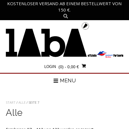
Skip
KOSTENLOSER VERSAND AB EINEM BESTELLWERT VON
to
150 €.
content
LOGIN
(0)
- 0,00 €
MENU
START
/
ALLE
/ SEITE 7
Alle