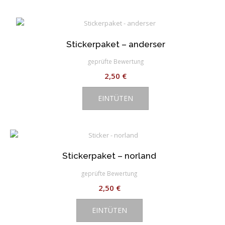
gewählt
mehrere
werden
Varianten
auf.
Stickerpaket – anderser
Die
Optionen
geprüfte Bewertung
können
2,50
€
auf
der
EINTÜTEN
Produktseite
gewählt
werden
Stickerpaket – norland
geprüfte Bewertung
2,50
€
EINTÜTEN