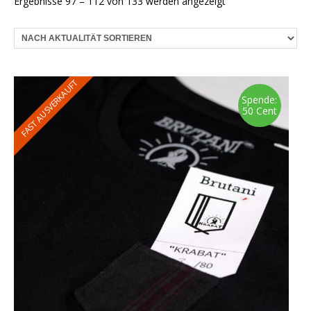
Nach
Ergebnisse 97 – 112 von 133 werden angezeigt
Aktualität
sortiert
FAST AUSVERKAUFT
Spende:
50 Cent