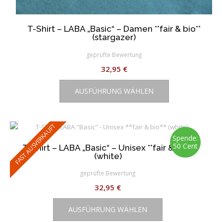
T-Shirt – LABA „Basic“ – Damen **fair & bio**
(stargazer)
geprüfte Bewertung
32,95
€
Dieses
AUSFÜHRUNG WÄHLEN
Produkt
weist
mehrere
Varianten
FAST AUSVERKAUFT
auf.
Spende:
50 Cent
T-Shirt – LABA „Basic“ – Unisex **fair & bio**
Die
(white)
Optionen
können
geprüfte Bewertung
auf
32,95
€
der
Dieses
Produktseite
AUSFÜHRUNG WÄHLEN
Produkt
gewählt