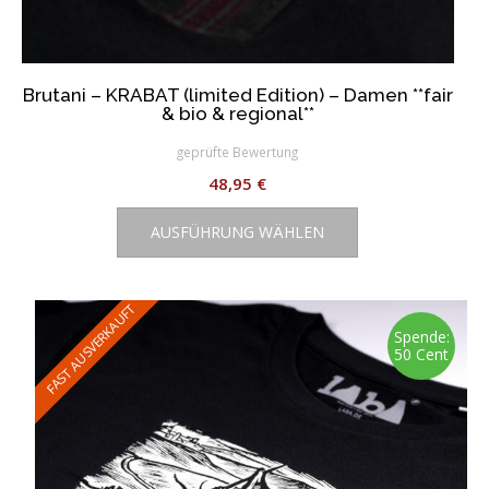
Brutani – KRABAT (limited Edition) – Damen **fair
& bio & regional**
geprüfte Bewertung
48,95
€
Dieses
AUSFÜHRUNG WÄHLEN
Produkt
weist
mehrere
Varianten
FAST AUSVERKAUFT
auf.
Spende:
50 Cent
Die
Optionen
können
auf
der
Produktseite