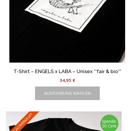
T-Shirt – ENGELS x LABA – Unisex **fair & bio**
34,95
€
Dieses
AUSFÜHRUNG WÄHLEN
Produkt
weist
mehrere
Varianten
FAST AUSVERKAUFT
auf.
Spende:
50 Cent
Die