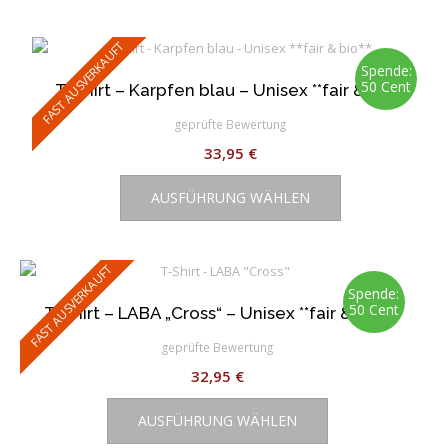
weist
werden
mehrere
Varianten
FAST AUSVERKAUFT
auf.
Spende:
50 Cent
T-Shirt – Karpfen blau – Unisex **fair & bio**
Die
Optionen
geprüfte Bewertung
können
33,95
€
auf
Dieses
der
AUSFÜHRUNG WÄHLEN
Produkt
Produktseite
weist
gewählt
mehrere
werden
Varianten
FAST AUSVERKAUFT
auf.
Spende:
50 Cent
T-Shirt – LABA „Cross“ – Unisex **fair & bio**
Die
Optionen
geprüfte Bewertung
können
32,95
€
auf
Dieses
der
AUSFÜHRUNG WÄHLEN
Produkt
Produktseite
weist