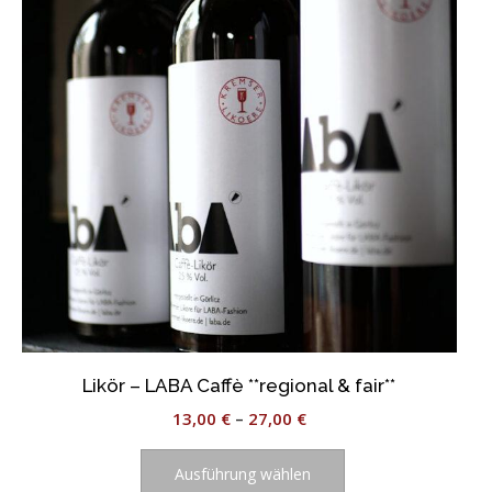
Optionen
können
auf
der
Produktseite
gewählt
werden
Likör – LABA Caffè **regional & fair**
13,00
€
–
27,00
€
Dieses
Produkt
Ausführung wählen