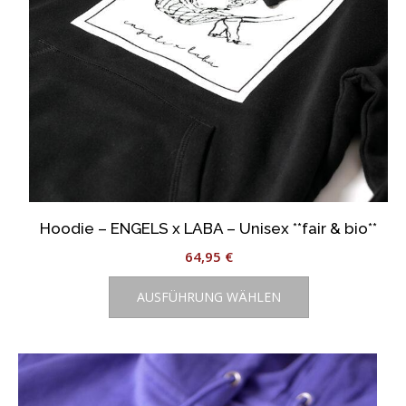
Hoodie – ENGELS x LABA – Unisex **fair & bio**
64,95
€
Dieses
AUSFÜHRUNG WÄHLEN
Produkt
weist
mehrere
Varianten
auf.
Die