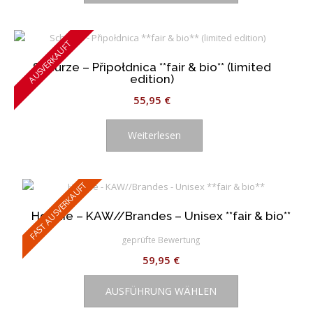
weist
mehrere
Varianten
AUSVERKAUFT
auf.
Schürze – Připołdnica **fair & bio** (limited
Die
edition)
Optionen
55,95
€
können
auf
der
Weiterlesen
Produktseite
gewählt
werden
FAST AUSVERKAUFT
Hoodie – KAW//Brandes – Unisex **fair & bio**
geprüfte Bewertung
59,95
€
Dieses
AUSFÜHRUNG WÄHLEN
Produkt
weist