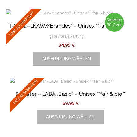
mehrere
Varianten
FAST AUSVERKAUFT
auf.
Spende:
50 Cent
T-Shirt – „KAW//Brandes“ – Unisex **fair & bio**
Die
Optionen
geprüfte Bewertung
können
34,95
€
auf
Dieses
der
AUSFÜHRUNG WÄHLEN
Produkt
Produktseite
weist
gewählt
mehrere
werden
Varianten
FAST AUSVERKAUFT
auf.
Sweater – LABA „Basic“ – Unisex **fair & bio**
Die
Optionen
69,95
€
können
Dieses
auf
AUSFÜHRUNG WÄHLEN
Produkt
der
weist
Produktseite
mehrere
gewählt