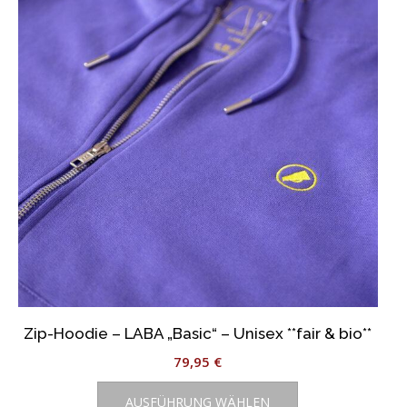
Optionen
können
auf
der
Produktseite
gewählt
werden
Zip-Hoodie – LABA „Basic“ – Unisex **fair & bio**
79,95
€
Dieses
AUSFÜHRUNG WÄHLEN
Produkt