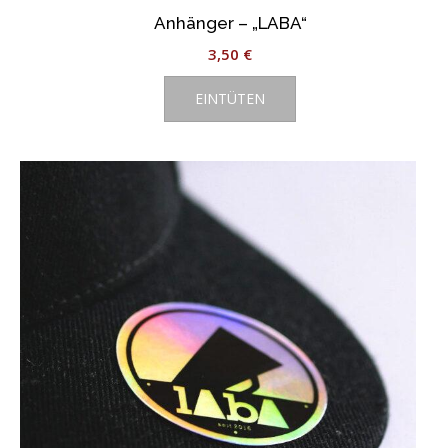
Anhänger – „LABA“
3,50
€
EINTÜTEN