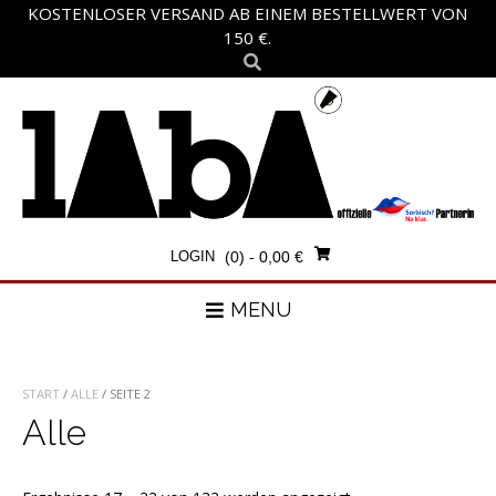
Skip
KOSTENLOSER VERSAND AB EINEM BESTELLWERT VON
to
150 €.
content
LOGIN
(0)
- 0,00 €
MENU
START
/
ALLE
/ SEITE 2
Alle