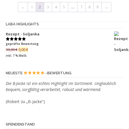
Varianten
werden
←
1
2
3
4
5
…
7
8
9
→
auf.
Die
Optionen
LABA HIGHLIGHTS
können
Rezept - Soljanka
auf
der
geprüfte Bewertung
Bewertet
Produktseite
mit
5.00
Ursprünglicher
Aktueller
30,00
€
0,00
€
von 5
gewählt
Preis
Preis
inkl. 7 % MwSt.
war:
ist:
werden
30,00 €
0,00 €.
NEUESTE
-BEWERTUNG
Die B-Jacke ist ein echtes Highlight im Sortiment. Unglaublich
bequem, sorgfältig verarbeitet, robust und wärmend.
(Robert zu „B-Jacke“)
SPENDENSTAND