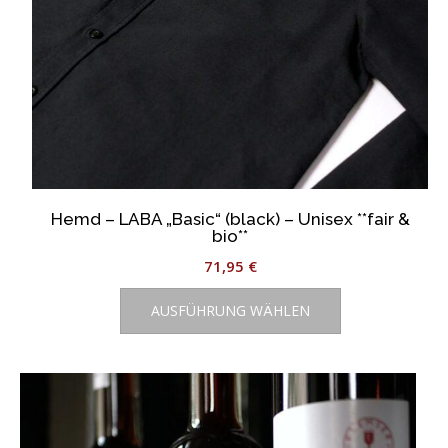
werden
Hemd – LABA „Basic“ (black) – Unisex **fair &
bio**
71,95
€
Dieses
AUSFÜHRUNG WÄHLEN
Produkt
weist
mehrere
Varianten
auf.
Die