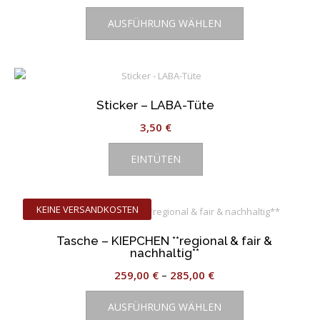
können
Dieses
Preis
Preis
auf
AUSFÜHRUNG WÄHLEN
Produkt
war:
ist:
der
weist
38,95 €
28,95 €.
Produktseite
mehrere
gewählt
Varianten
werden
auf.
Sticker – LABA-Tüte
Die
Optionen
3,50
€
können
auf
EINTÜTEN
der
Produktseite
gewählt
KEINE VERSANDKOSTEN
werden
Tasche – KIEPCHEN **regional & fair &
nachhaltig**
259,00
€
–
285,00
€
Dieses
AUSFÜHRUNG WÄHLEN
Produkt