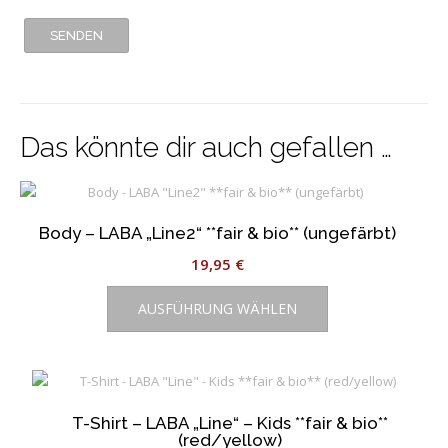
Das könnte dir auch gefallen …
Body – LABA „Line2“ **fair & bio** (ungefärbt)
19,95
€
Dieses
AUSFÜHRUNG WÄHLEN
Produkt
weist
mehrere
Varianten
auf.
T-Shirt – LABA „Line“ – Kids **fair & bio**
Die
(red/yellow)