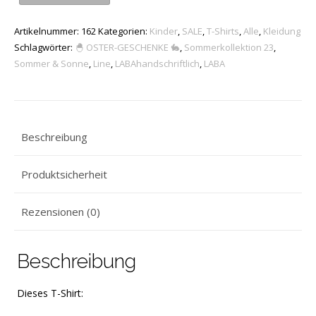
-
Artikelnummer:
162
Kategorien:
Kinder
,
SALE
,
T-Shirts
,
Alle
,
Kleidung
LABA
Schlagwörter:
🐣 OSTER-GESCHENKE 🐇
,
Sommerkollektion 23
,
"Line"
Sommer & Sonne
,
Line
,
LABAhandschriftlich
,
LABA
-
Kids
**fair
Beschreibung
&
bio**
Produktsicherheit
(yellow/bl
Rezensionen (0)
Menge
Beschreibung
Dieses T-Shirt: