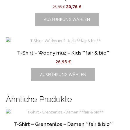
Optionen
Ursprünglicher
Aktueller
20,76
€
25,95
€
können
Dieses
auf
Preis
Preis
AUSFÜHRUNG WÄHLEN
Produkt
der
war:
ist:
weist
Produktseite
25,95 €
20,76 €.
mehrere
gewählt
Varianten
werden
auf.
T-Shirt – Wódny muž – Kids **fair & bio**
Die
Optionen
26,95
€
können
Dieses
auf
AUSFÜHRUNG WÄHLEN
Produkt
der
weist
Produktseite
mehrere
gewählt
Varianten
Ähnliche Produkte
werden
auf.
Die
Optionen
können
T-Shirt – Grenzenlos – Damen **fair & bio**
auf