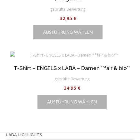
geprüfte Bewertung
32,95
€
Dieses
AUSFÜHRUNG WÄHLEN
Produkt
weist
mehrere
Varianten
auf.
T-Shirt – ENGELS x LABA – Damen **fair & bio**
Die
Optionen
geprüfte Bewertung
können
34,95
€
auf
Dieses
der
AUSFÜHRUNG WÄHLEN
Produkt
Produktseite
weist
gewählt
mehrere
werden
Varianten
auf.
LABA HIGHLIGHTS
Die