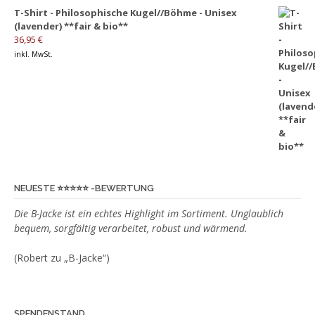
T-Shirt - Philosophische Kugel//Böhme - Unisex
Optionen
(lavender) **fair & bio**
können
36,95
€
auf
inkl. MwSt.
der
Produktseite
gewählt
werden
NEUESTE ⭐️⭐️⭐️⭐️⭐️ -BEWERTUNG
Die B-Jacke ist ein echtes Highlight im Sortiment. Unglaublich
bequem, sorgfältig verarbeitet, robust und wärmend.
(Robert zu „B-Jacke“)
SPENDENSTAND