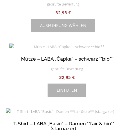
geprüfte Bewertung
der
Produktseite
32,95
€
gewählt
Dieses
werden
AUSFÜHRUNG WÄHLEN
Produkt
weist
mehrere
Varianten
auf.
Mütze – LABA „Čapka“ – schwarz **bio**
Die
Optionen
geprüfte Bewertung
können
32,95
€
auf
der
EINTÜTEN
Produktseite
gewählt
werden
T-Shirt – LABA „Basic“ – Damen **fair & bio**
(stargazer)