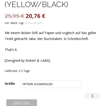
(YELLOW/BLACK)
Ursprünglicher
Aktueller
25,95
€
20,76
€
inkl. MwSt.
zzgl.
Versandkosten
Preis
Preis
Mit einem dicken Stift auf Papier und sogleich auf das gelbe
war:
ist:
Textil gebracht: laba. Vier Buchstaben. In Schreibschrift.
25,95 €
20,76 €.
That’s it.
[Designed by Robert & LABA]
Lieferzeit:
2-3 Tage
Größe
T-
Shirt
EINTÜTEN