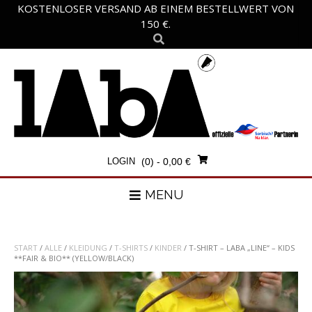
Skip
KOSTENLOSER VERSAND AB EINEM BESTELLWERT VON
to
150 €.
content
LOGIN
(0)
- 0,00 €
MENU
START
/
ALLE
/
KLEIDUNG
/
T-SHIRTS
/
KINDER
/ T-SHIRT – LABA „LINE“ – KIDS
**FAIR & BIO** (YELLOW/BLACK)