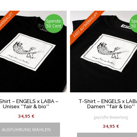
SVERKAUFT
FAST AUSVERKAUFT
Spende:
Sp
50 Cent
50
Shirt – ENGELS x LABA –
T-Shirt – ENGELS x LAB
Unisex **fair & bio**
Damen **fair & bio**
34,95
€
geprüfte Bewertung
Dieses
34,95
€
AUSFÜHRUNG WÄHLEN
Produkt