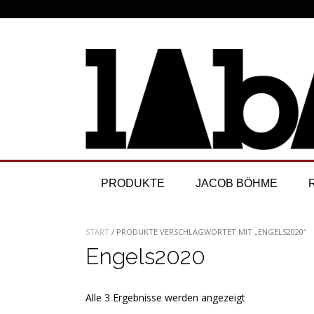
Skip
to
content
PRODUKTE
JACOB BÖHME
START
/ PRODUKTE VERSCHLAGWORTET MIT „ENGELS2020“
Engels2020
Nach
Alle 3 Ergebnisse werden angezeigt