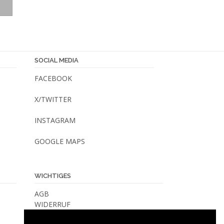
Produkt
weist
mehrere
Varianten
auf.
SOCIAL MEDIA
Die
Optionen
FACEBOOK
können
auf
X/TWITTER
der
INSTAGRAM
Produktseite
gewählt
GOOGLE MAPS
werden
WICHTIGES
AGB
WIDERRUF
VERSANDKOSTEN & -METHODEN