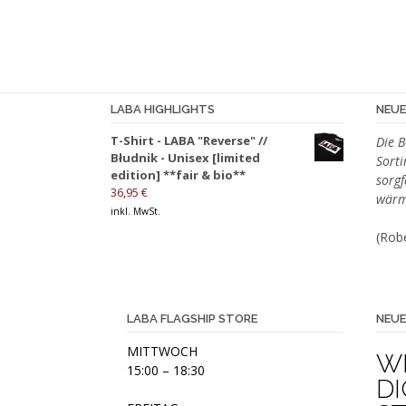
weist
mehrere
Varianten
auf.
Die
Optionen
LABA HIGHLIGHTS
NEU
können
T-Shirt - LABA "Reverse" //
Die B
auf
Błudnik - Unisex [limited
Sort
der
edition] **fair & bio**
sorgf
Produktseite
36,95
€
wärm
gewählt
inkl. MwSt.
werden
(Robe
LABA FLAGSHIP STORE
NEUE
MITTWOCH
W
15:00 – 18:30
DI