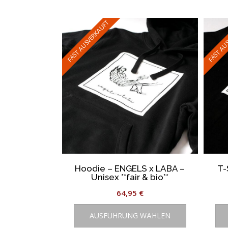
Aktualität
sortiert
FAST AUSVERKAUFT
FAST AU
Hoodie – ENGELS x LABA –
T-
Unisex **fair & bio**
64,95
€
Dieses
AUSFÜHRUNG WÄHLEN
Produkt