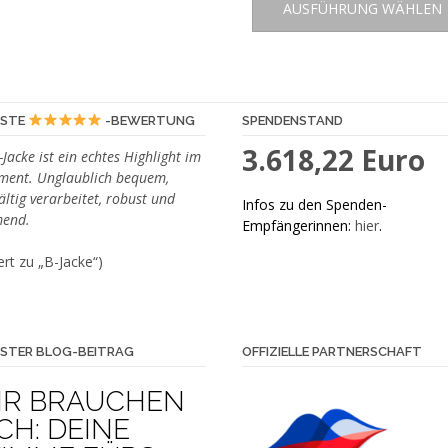
weist
AUSFÜHRUNG WÄHLEN
mehrere
Varianten
auf.
Die
Optionen
ESTE
-BEWERTUNG
SPENDENSTAND
können
3.618,22 Euro
-Jacke ist ein echtes Highlight im
auf
iment. Unglaublich bequem,
der
ältig verarbeitet, robust und
Infos zu den Spenden-
Produktseite
end.
Empfängerinnen:
hier
.
gewählt
werden
rt zu „B-Jacke“)
STER BLOG-BEITRAG
OFFIZIELLE PARTNERSCHAFT
IR BRAUCHEN
CH: DEINE