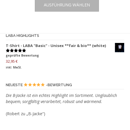
AUSFÜHRUNG WÄHLEN
Produkt
weist
mehrere
Varianten
auf.
LABA HIGHLIGHTS
Die
T-Shirt - LABA "Basic" - Unisex **fair & bio** (white)
Optionen
können
geprüfte Bewertung
Bewertet
auf
mit
5.00
32,95
€
von 5
der
inkl. MwSt.
Produktseite
gewählt
NEUESTE
-BEWERTUNG
werden
Die B-Jacke ist ein echtes Highlight im Sortiment. Unglaublich
bequem, sorgfältig verarbeitet, robust und wärmend.
(Robert zu „B-Jacke“)