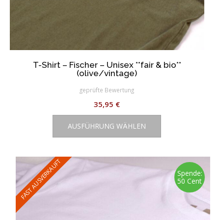
T-Shirt – Fischer – Unisex **fair & bio**
(olive/vintage)
geprüfte Bewertung
35,95
€
Dieses
AUSFÜHRUNG WÄHLEN
Produkt
weist
mehrere
Varianten
FAST AUSVERKAUFT
auf.
Spende:
50 Cent
Die
Optionen
können
auf