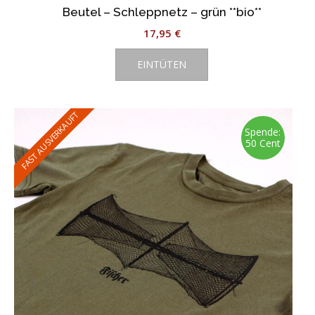
Beutel – Schleppnetz – grün **bio**
17,95
€
EINTÜTEN
FAST AUSVERKAUFT
Spende:
50 Cent