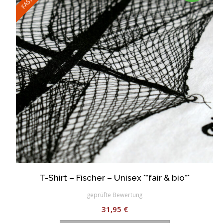
Optionen
können
auf
der
Produktseite
gewählt
werden
T-Shirt – Fischer – Unisex **fair & bio**
geprüfte Bewertung
31,95
€
Dieses