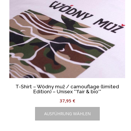
der
Produktseite
gewählt
werden
T-Shirt – Wódny muž / camouflage (limited
Edition) – Unisex **fair & bio**
37,95
€
Dieses
AUSFÜHRUNG WÄHLEN
Produkt
weist
mehrere