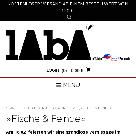
Skip
KOSTENLOSER VERSAND AB EINEM BESTELLWERT VON
to
150 €.
content
LOGIN
(0)
- 0,00 €
MENU
START
/ PRODUKTE VERSCHLAGWORTET MIT „»FISCHE & FEINDE«“
»Fische & Feinde«
Am 16.02. feierten wir eine grandiose Vernissage im