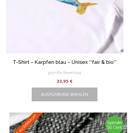
T-Shirt – Karpfen blau – Unisex **fair & bio**
geprüfte Bewertung
33,95
€
Dieses
AUSFÜHRUNG WÄHLEN
Produkt
weist
mehrere
Varianten
FAST AUSVERKAUFT
auf.
Spende:
50 Cent
Die