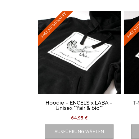
Aktualität
sortiert
FAST AUSVERKAUFT
FAST AU
Hoodie – ENGELS x LABA –
T-
Unisex **fair & bio**
64,95
€
Dieses
AUSFÜHRUNG WÄHLEN
Produkt