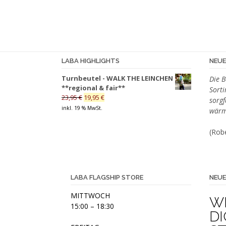
weist
mehrere
Varianten
auf.
Die
Optionen
LABA HIGHLIGHTS
NEU
können
Turnbeutel - WALK THE LEINCHEN
Die B
auf
**regional & fair**
Sort
der
Ursprünglicher
Aktueller
23,95
€
19,95
€
sorgf
Produktseite
Preis
Preis
inkl. 19 % MwSt.
wärm
war:
ist:
gewählt
23,95 €
19,95 €.
werden
(Robe
LABA FLAGSHIP STORE
NEUE
MITTWOCH
W
15:00 – 18:30
DI