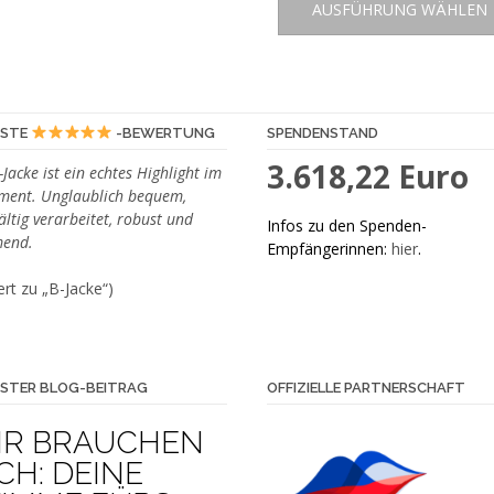
weist
AUSFÜHRUNG WÄHLEN
mehrere
Varianten
auf.
Die
Optionen
ESTE
-BEWERTUNG
SPENDENSTAND
können
3.618,22 Euro
-Jacke ist ein echtes Highlight im
auf
iment. Unglaublich bequem,
der
ältig verarbeitet, robust und
Infos zu den Spenden-
Produktseite
end.
Empfängerinnen:
hier
.
gewählt
werden
rt zu „B-Jacke“)
STER BLOG-BEITRAG
OFFIZIELLE PARTNERSCHAFT
IR BRAUCHEN
CH: DEINE