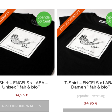
SVERKAUFT
FAST AUSVERKAUFT
Spende:
Sp
50 Cent
50
Shirt – ENGELS x LABA –
T-Shirt – ENGELS x LAB
Unisex **fair & bio**
Damen **fair & bio**
34,95
€
geprüfte Bewertung
Dieses
34,95
€
AUSFÜHRUNG WÄHLEN
Produkt