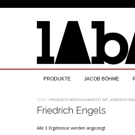
Skip
to
content
PRODUKTE
JACOB BÖHME
START
/ PRODUKTE VERSCHLAGWORTET MIT „FRIEDRICH ENG
Friedrich Engels
Nach
Alle 3 Ergebnisse werden angezeigt