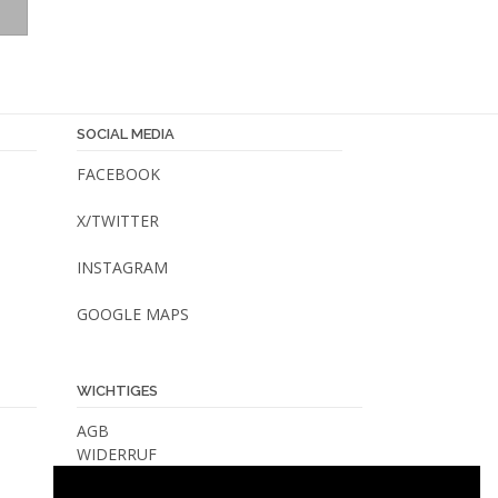
Produkt
weist
mehrere
Varianten
auf.
SOCIAL MEDIA
Die
Optionen
FACEBOOK
können
auf
X/TWITTER
der
INSTAGRAM
Produktseite
gewählt
GOOGLE MAPS
werden
WICHTIGES
AGB
WIDERRUF
VERSANDKOSTEN & -METHODEN