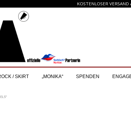
KOSTENLOSER VERSAND A
ROCK / SKIRT
„MONIKA“
SPENDEN
ENGAG
ELS“