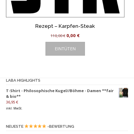
Rezept – Karpfen-Steak
Ursprünglicher
Aktueller
0,00
€
110,00
€
Preis
Preis
EINTÜTEN
war:
ist:
110,00 €
0,00 €.
LABA HIGHLIGHTS
T-Shirt - Philosophische Kugel//Böhme - Damen **fair
& bio**
36,95
€
inkl. MwSt.
NEUESTE
-BEWERTUNG