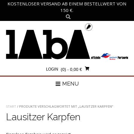
Skip
KOSTENLOSER VERSAND AB EINEM BESTELLWERT VON
to
150 €.
content
LOGIN
(0)
- 0,00 €
MENU
START
/ PRODUKTE VERSCHLAGWORTET MIT „LAUSITZER KARPFEN“
Lausitzer Karpfen