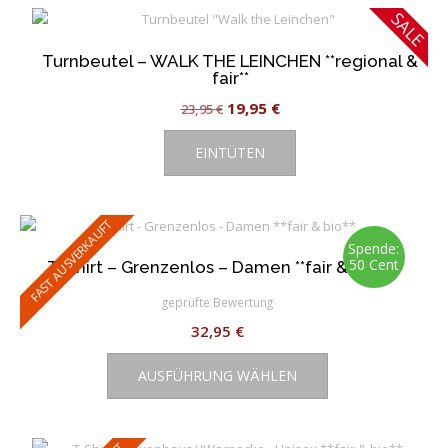
SALE
Varianten
auf.
Turnbeutel – WALK THE LEINCHEN **regional &
Die
fair**
Optionen
Ursprünglicher
Aktueller
19,95
€
23,95
€
können
auf
Preis
Preis
EINTÜTEN
der
war:
ist:
Produktseite
23,95 €
19,95 €.
gewählt
werden
FAST AUSVERKAUFT
Spende:
50 Cent
T-Shirt – Grenzenlos – Damen **fair & bio**
geprüfte Bewertung
32,95
€
Dieses
AUSFÜHRUNG WÄHLEN
Produkt
weist
mehrere
Varianten