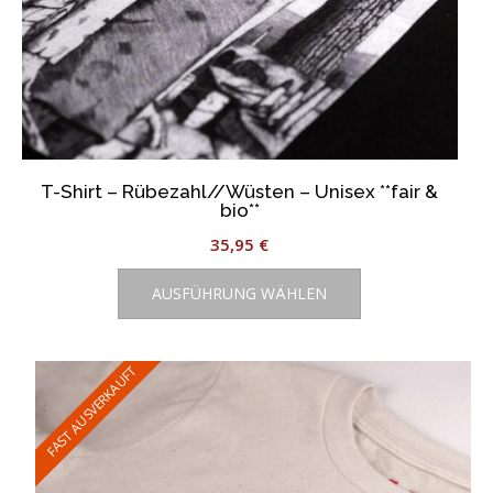
T-Shirt – Rübezahl//Wüsten – Unisex **fair &
bio**
35,95
€
Dieses
AUSFÜHRUNG WÄHLEN
Produkt
weist
mehrere
Varianten
FAST AUSVERKAUFT
auf.
Die
Optionen
können