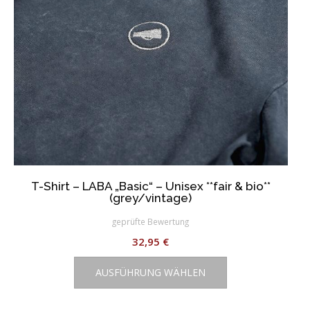
Produktseite
gewählt
werden
T-Shirt – LABA „Basic“ – Unisex **fair & bio**
(grey/vintage)
geprüfte Bewertung
32,95
€
Dieses
AUSFÜHRUNG WÄHLEN
Produkt
weist
mehrere