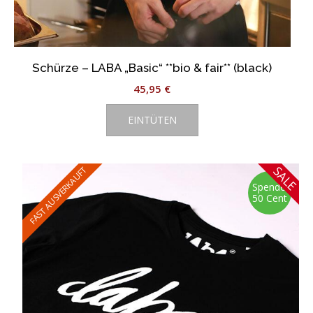
Schürze – LABA „Basic“ **bio & fair** (black)
45,95
€
EINTÜTEN
SALE
FAST AUSVERKAUFT
Spende:
50 Cent