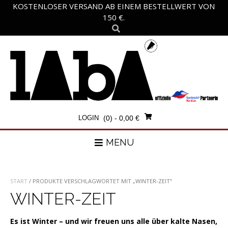
Skip
KOSTENLOSER VERSAND AB EINEM BESTELLWERT VON
to
150 €.
content
LOGIN
(0)
- 0,00 €
MENU
START
/ PRODUKTE VERSCHLAGWORTET MIT „WINTER-ZEIT“
WINTER-ZEIT
Es ist Winter – und wir freuen uns alle über kalte Nasen,