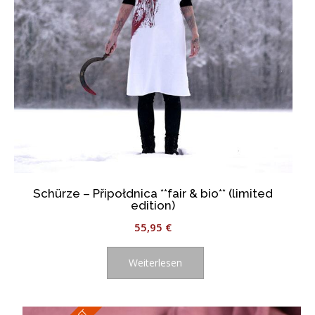
Schürze – Připołdnica **fair & bio** (limited
edition)
55,95
€
Weiterlesen