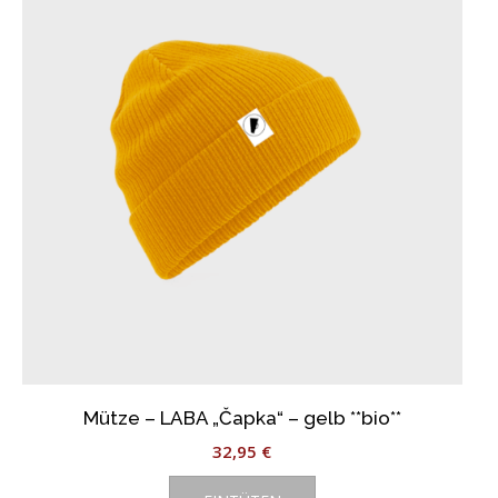
Die
Optionen
können
auf
der
Produktseite
gewählt
werden
Mütze – LABA „Čapka“ – gelb **bio**
32,95
€