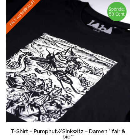
Varianten
FAST AUSVERKAUFT
auf.
Spende:
50 Cent
Die
Optionen
können
auf
der
Produktseite
gewählt
werden
T-Shirt – Pumphut//Sinkwitz – Damen **fair &
bio**