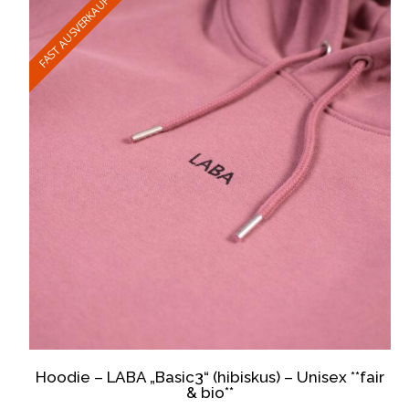
FAST AUSVERKAUFT
Hoodie – LABA „Basic3“ (hibiskus) – Unisex **fair
& bio**