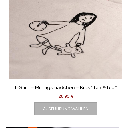
auf
der
Produktseite
gewählt
werden
T-Shirt – Mittagsmädchen – Kids **fair & bio**
26,95
€
Dieses
AUSFÜHRUNG WÄHLEN
Produkt
weist
mehrere