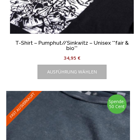
T-Shirt – Pumphut//Sinkwitz – Unisex **fair &
bio**
34,95
€
Dieses
AUSFÜHRUNG WÄHLEN
Produkt
weist
mehrere
Varianten
FAST AUSVERKAUFT
auf.
Spende:
50 Cent
Die
Optionen
können
auf
der