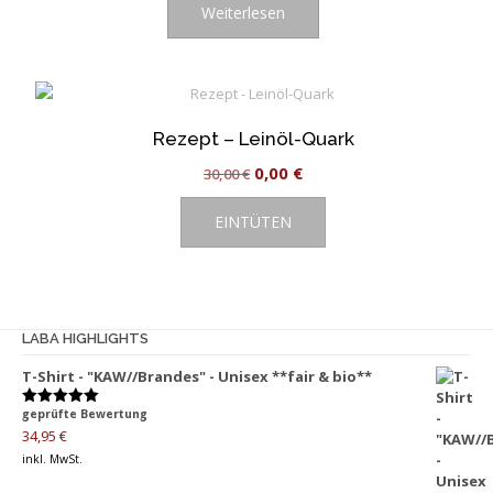
Weiterlesen
gewählt
werden
Rezept – Leinöl-Quark
Ursprünglicher
Aktueller
0,00
€
30,00
€
Preis
Preis
EINTÜTEN
war:
ist:
30,00 €
0,00 €.
LABA HIGHLIGHTS
T-Shirt - "KAW//Brandes" - Unisex **fair & bio**
geprüfte Bewertung
Bewertet
mit
5.00
34,95
€
von 5
inkl. MwSt.