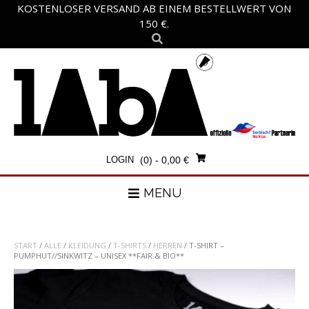
Skip
KOSTENLOSER VERSAND AB EINEM BESTELLWERT VON
to
150 €.
content
LOGIN
(0)
- 0,00 €
MENU
START
/
ALLE
/
KLEIDUNG
/
T-SHIRTS
/
HERREN
/ T-SHIRT –
PUMPHUT//SINKWITZ – UNISEX **FAIR & BIO**