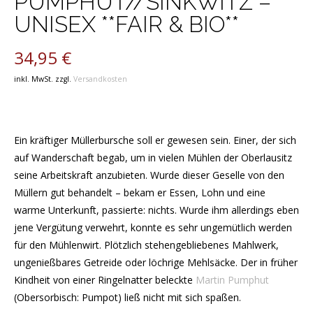
PUMPHUT//SINKWITZ –
UNISEX **FAIR & BIO**
34,95
€
inkl. MwSt.
zzgl.
Versandkosten
Ein kräftiger Müllerbursche soll er gewesen sein. Einer, der sich
auf Wanderschaft begab, um in vielen Mühlen der Oberlausitz
seine Arbeitskraft anzubieten. Wurde dieser Geselle von den
Müllern gut behandelt – bekam er Essen, Lohn und eine
warme Unterkunft, passierte: nichts. Wurde ihm allerdings eben
jene Vergütung verwehrt, konnte es sehr ungemütlich werden
für den Mühlenwirt. Plötzlich stehengebliebenes Mahlwerk,
ungenießbares Getreide oder löchrige Mehlsäcke. Der in früher
Kindheit von einer Ringelnatter beleckte
Martin Pumphut
(Obersorbisch: Pumpot) ließ nicht mit sich spaßen.