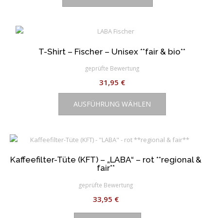
weist
mehrere
Varianten
auf.
Die
T-Shirt – Fischer – Unisex **fair & bio**
Optionen
geprüfte Bewertung
können
31,95
€
auf
Dieses
der
AUSFÜHRUNG WÄHLEN
Produkt
Produktseite
weist
gewählt
mehrere
werden
Varianten
auf.
Kaffeefilter-Tüte (KFT) – „LABA“ – rot **regional &
Die
fair**
Optionen
können
geprüfte Bewertung
auf
33,95
€
der
Produktseite