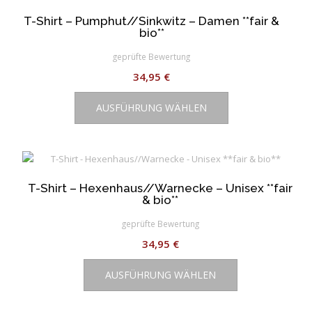
T-Shirt – Pumphut//Sinkwitz – Damen **fair &
bio**
geprüfte Bewertung
34,95
€
Dieses
AUSFÜHRUNG WÄHLEN
Produkt
weist
mehrere
Varianten
auf.
T-Shirt – Hexenhaus//Warnecke – Unisex **fair
Die
& bio**
Optionen
können
geprüfte Bewertung
auf
34,95
€
der
Dieses
Produktseite
AUSFÜHRUNG WÄHLEN
Produkt
gewählt
weist
werden
mehrere