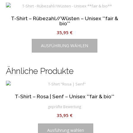
Varianten
auf.
T-Shirt – Rübezahl//Wüsten – Unisex **fair &
Die
bio**
Optionen
35,95
€
können
Dieses
auf
AUSFÜHRUNG WÄHLEN
Produkt
der
weist
Produktseite
mehrere
gewählt
Varianten
werden
Ähnliche Produkte
auf.
Die
Optionen
können
T-Shirt – Rosa | Senf – Unisex **fair & bio**
auf
geprüfte Bewertung
der
Produktseite
35,95
€
gewählt
Dieses
werden
Produkt
Ausführung wählen