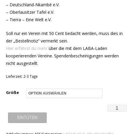
– Deutschland-Nkambé e.V.
– Oberlausitzer Tafel e.V.
– Tierra – Eine Welt e.V.
Soll nur ein Verein mit 50 Cent bedacht werden, muss dies in
der „Bestellnotiz“ vermerkt sein.
Hier erfährst du mehr
über die mit dem LABA-Laden
kooperierenden Vereine. Spendenbescheinigungen werden
nicht ausgestellt.
Lieferzeit:
2-3 Tage
Größe
T-
Shirt
EINTÜTEN
-
Artikelnummer:
101
Kategorien:
LABAdunkel
,
Alte Meister*in
,