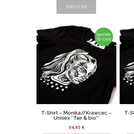
EINTÜTEN
Spende:
50 Cent
T-Shirt – Monika//Krawcec –
T-S
Unisex **fair & bio**
34,95
€