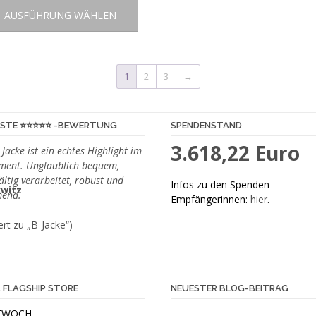
Dieses
AUSFÜHRUNG WÄHLEN
Produkt
weist
mehrere
Varianten
1
2
3
→
auf.
Die
Optionen
STE ⭐️⭐️⭐️⭐️⭐️ -BEWERTUNG
SPENDENSTAND
können
3.618,22 Euro
auf
-Jacke ist ein echtes Highlight im
der
iment. Unglaublich bequem,
Produktseite
ältig verarbeitet, robust und
Infos zu den Spenden-
end.
gewählt
Empfängerinnen:
hier
.
werden
rt zu „B-Jacke“)
 FLAGSHIP STORE
NEUESTER BLOG-BEITRAG
TWOCH