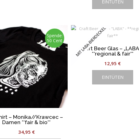
EINTÜTEN
auf
der
Produktseite
gewählt
MIT LABA-BIERDECKEL
werden
Spende:
50 Cent
Craft Beer Glas – „LABA
**regional & fair**
12,95
€
EINTÜTEN
hirt – Monika//Krawcec –
Damen **fair & bio**
34,95
€