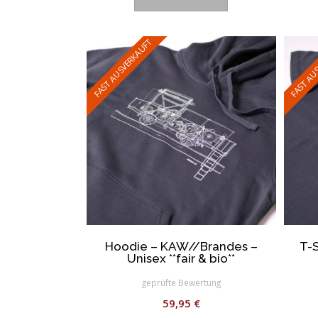
FAST AUSVERKAUFT
FAST AU
Hoodie – KAW//Brandes –
T-S
Unisex **fair & bio**
geprüfte Bewertung
59,95
€