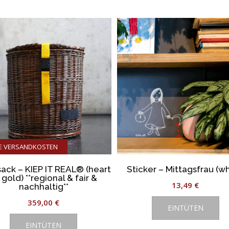
tät
t
NE VERSANDKOSTEN
ack – KIEP IT REAL® (heart
Sticker – Mittagsfrau (wh
 gold) **regional & fair &
13,49
€
nachhaltig**
359,00
€
EINTÜTEN
EINTÜTEN