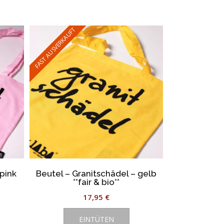
weist
mehrere
Varianten
FAST AUSVERKAUFT
auf.
Die
Optionen
können
auf
der
Produktseite
gewählt
werden
 pink
Beutel – Granitschädel – gelb
**fair & bio**
17,95
€
EINTÜTEN