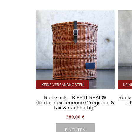
Aktuali
sortier
KEINE VERSANDKOSTEN
KEI
Rucksack – KIEP IT REAL®
Rucks
(leather experience) **regional &
of
fair & nachhaltig**
389,00
€
EINTÜTEN