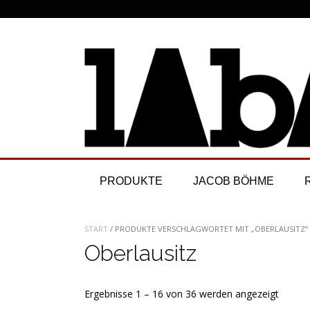
Skip
to
content
PRODUKTE
JACOB BÖHME
START
/ PRODUKTE VERSCHLAGWORTET MIT „OBERLAUSITZ“
Oberlausitz
Nach
Ergebnisse 1 – 16 von 36 werden angezeigt