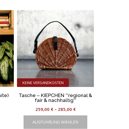
KEINE VERSANDKOSTEN
ite)
Tasche – KIEPCHEN **regional &
fair & nachhaltig**
259,00
€
–
285,00
€
Dieses
AUSFÜHRUNG WÄHLEN
Produkt