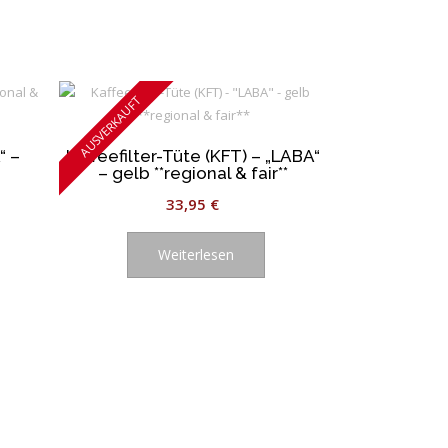
AUSVERKAUFT
“ –
Kaffeefilter-Tüte (KFT) – „LABA“
– gelb **regional & fair**
33,95
€
Weiterlesen