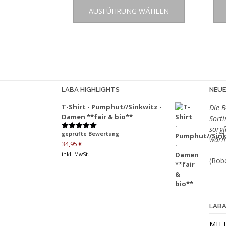
Dieses
AUSFÜHRUNG WÄHLEN
Produkt
weist
mehrere
Varianten
auf.
Die
Optionen
LABA HIGHLIGHTS
NEUE
können
auf
T-Shirt - Pumphut//Sinkwitz -
Die B
Damen **fair & bio**
der
Sort
Produktseite
sorgf
geprüfte Bewertung
Bewertet
wärm
gewählt
mit
5.00
34,95
€
von 5
werden
inkl. MwSt.
(Robe
LABA
MIT