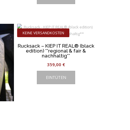
KEINE VERSANDKOSTEN
Rucksack – KIEP IT REAL® (black
edition) **regional & fair &
nachhaltig**
359,00
€
EINTÜTEN