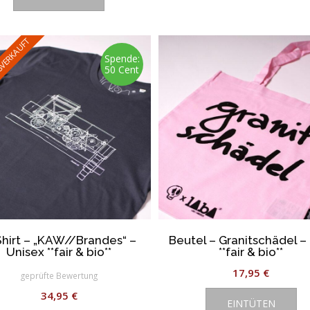
SVERKAUFT
Spende:
50 Cent
hirt – „KAW//Brandes“ –
Beutel – Granitschädel –
Unisex **fair & bio**
**fair & bio**
17,95
€
geprüfte Bewertung
34,95
€
EINTÜTEN