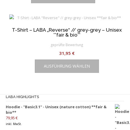
weist
werden
mehrere
Varianten
auf.
T-Shirt – LABA „Reverse“ // grey-grey – Unisex
Die
**fair & bio**
Optionen
können
geprüfte Bewertung
auf
31,95
€
der
Dieses
Produktseite
AUSFÜHRUNG WÄHLEN
Produkt
gewählt
weist
werden
mehrere
Varianten
auf.
LABA HIGHLIGHTS
Die
Hoodie - "Basic3.1" - Unisex (nature cotton) **fair &
Optionen
bio**
können
79,95
€
auf
inkl. MwSt.
der