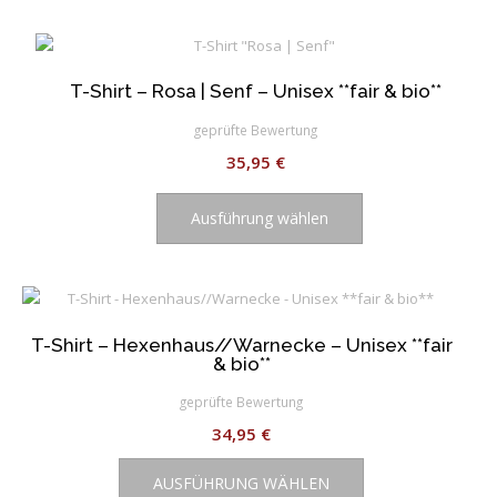
mehrere
Varianten
auf.
T-Shirt – Rosa | Senf – Unisex **fair & bio**
Die
Optionen
geprüfte Bewertung
können
35,95
€
auf
Dieses
der
Produkt
Ausführung wählen
Produktseite
weist
gewählt
mehrere
werden
Varianten
auf.
Die
T-Shirt – Hexenhaus//Warnecke – Unisex **fair
& bio**
Optionen
können
geprüfte Bewertung
auf
34,95
€
der
Dieses
Produktseite
AUSFÜHRUNG WÄHLEN
Produkt
gewählt