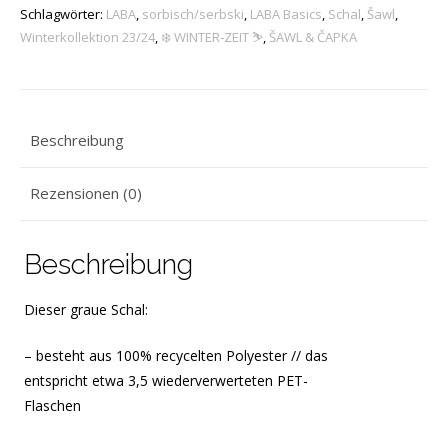
Schlagwörter:
LABA
,
sorbisch/serbski
,
LABA Basics
,
Schal
,
Šawl
,
grau
Winterkollektion 23/24
,
❄️ WINTER-ZEIT ⛷️
,
ŠAWL & ČAPKA
**recycelt**
Menge
Beschreibung
Rezensionen (0)
Beschreibung
Dieser graue Schal:
– besteht aus 100% recycelten Polyester // das
entspricht etwa 3,5 wiederverwerteten PET-
Flaschen