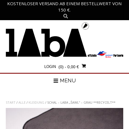
Skip
KOSTENLOSER VERSAND AB EINEM BESTELLWERT VON
to
150 €.
content
LOGIN
(0)
- 0,00 €
MENU
START
/
ALLE
/
KLEIDUNG
/ SCHAL – LABA „ŠAWL“ – GRAU **RECYCELT**