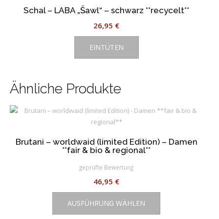
Schal – LABA „Šawl“ – schwarz **recycelt**
26,95
€
EINTÜTEN
Ähnliche Produkte
Brutani – worldwaid (limited Edition) – Damen
**fair & bio & regional**
geprüfte Bewertung
46,95
€
Dieses
AUSFÜHRUNG WÄHLEN
Produkt
weist