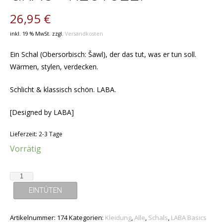
26,95
€
inkl. 19 % MwSt.
zzgl.
Versandkosten
Ein Schal (Obersorbisch: Šawl), der das tut, was er tun soll.
Wärmen, stylen, verdecken.
Schlicht & klassisch schön. LABA.
[Designed by LABA]
Lieferzeit:
2-3 Tage
Vorrätig
Schal
-
EINTÜTEN
LABA
"Šawl"
Artikelnummer:
174
Kategorien:
Kleidung
,
Alle
,
Schals
,
LABA Basics
-