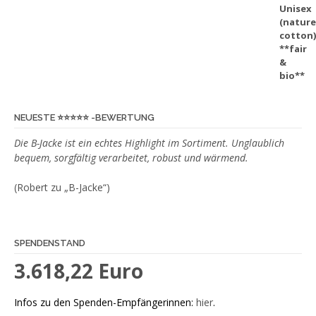
Produktseite
gewählt
werden
NEUESTE ⭐️⭐️⭐️⭐️⭐️ -BEWERTUNG
Die B-Jacke ist ein echtes Highlight im Sortiment. Unglaublich
bequem, sorgfältig verarbeitet, robust und wärmend.
(Robert zu „B-Jacke“)
SPENDENSTAND
3.618,22 Euro
Infos zu den Spenden-Empfängerinnen:
hier
.