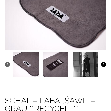
SCHAL – LABA „ŠAWL“ –
GRAU **RECYCELT**