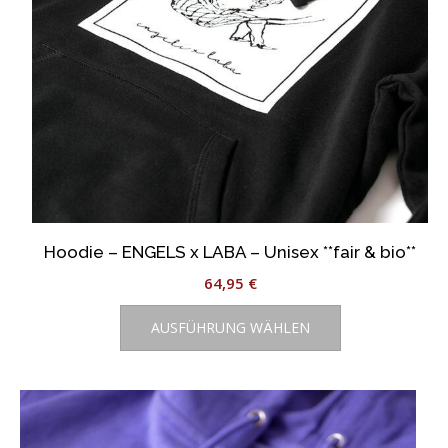
Hoodie – ENGELS x LABA – Unisex **fair & bio**
64,95
€
Dieses
AUSFÜHRUNG WÄHLEN
Produkt
weist
mehrere
Varianten
auf.
Die