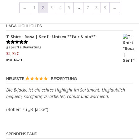
Varianten
werden
←
1
2
3
4
5
…
7
8
9
→
auf.
Die
Optionen
LABA HIGHLIGHTS
können
T-Shirt - Rosa | Senf - Unisex **fair & bio**
auf
der
geprüfte Bewertung
Bewertet
Produktseite
mit
5.00
35,95
€
von 5
gewählt
inkl. MwSt.
werden
NEUESTE
-BEWERTUNG
Die B-Jacke ist ein echtes Highlight im Sortiment. Unglaublich
bequem, sorgfältig verarbeitet, robust und wärmend.
(Robert zu „B-Jacke“)
SPENDENSTAND