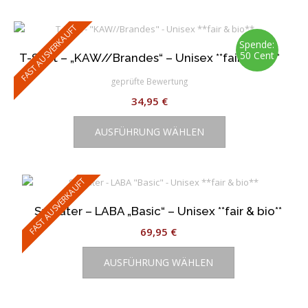
mehrere
Varianten
FAST AUSVERKAUFT
auf.
Spende:
50 Cent
T-Shirt – „KAW//Brandes“ – Unisex **fair & bio**
Die
Optionen
geprüfte Bewertung
können
34,95
€
auf
Dieses
der
AUSFÜHRUNG WÄHLEN
Produkt
Produktseite
weist
gewählt
mehrere
werden
Varianten
FAST AUSVERKAUFT
auf.
Sweater – LABA „Basic“ – Unisex **fair & bio**
Die
Optionen
69,95
€
können
Dieses
auf
AUSFÜHRUNG WÄHLEN
Produkt
der
weist
Produktseite
mehrere
gewählt