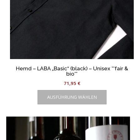
werden
Hemd – LABA „Basic“ (black) – Unisex **fair &
bio**
71,95
€
Dieses
AUSFÜHRUNG WÄHLEN
Produkt
weist
mehrere
Varianten
auf.
Die