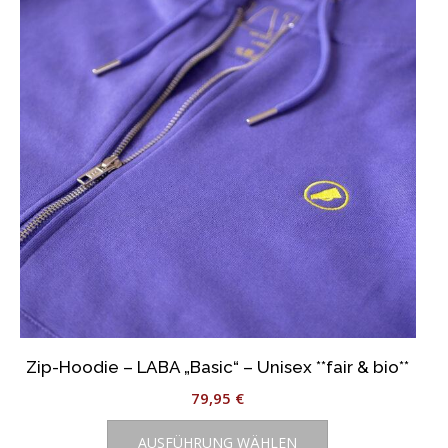
Optionen
können
auf
der
Produktseite
gewählt
werden
Zip-Hoodie – LABA „Basic“ – Unisex **fair & bio**
79,95
€
Dieses
AUSFÜHRUNG WÄHLEN
Produkt