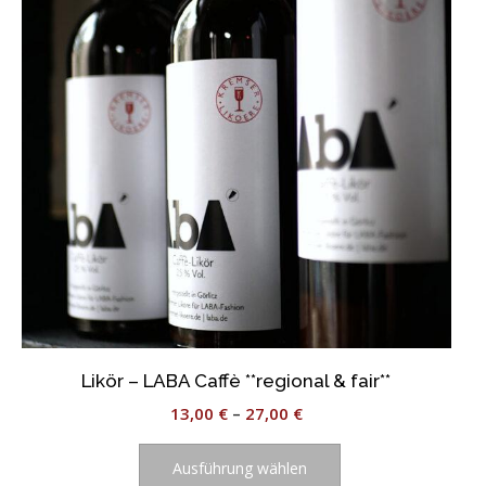
Optionen
können
auf
der
Produktseite
gewählt
werden
Likör – LABA Caffè **regional & fair**
13,00
€
–
27,00
€
Dieses
Produkt
Ausführung wählen