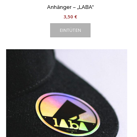
Anhänger – „LABA“
3,50
€
EINTÜTEN