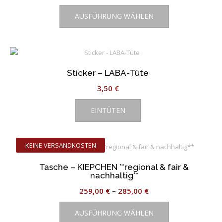
können
Dieses
Preis
Preis
auf
AUSFÜHRUNG WÄHLEN
Produkt
war:
ist:
der
weist
38,95 €
28,95 €.
Produktseite
mehrere
gewählt
Varianten
werden
auf.
Sticker – LABA-Tüte
Die
Optionen
3,50
€
können
auf
EINTÜTEN
der
Produktseite
gewählt
KEINE VERSANDKOSTEN
werden
Tasche – KIEPCHEN **regional & fair &
nachhaltig**
259,00
€
–
285,00
€
Dieses
AUSFÜHRUNG WÄHLEN
Produkt