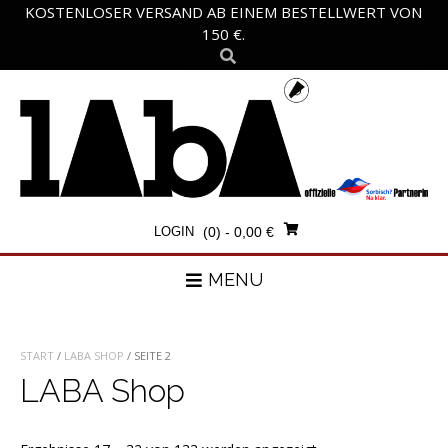
Skip
KOSTENLOSER VERSAND AB EINEM BESTELLWERT VON
to
150 €.
content
LOGIN
(0)
- 0,00 €
MENU
START
/
LABA SHOP
/ SEITE 2
LABA Shop