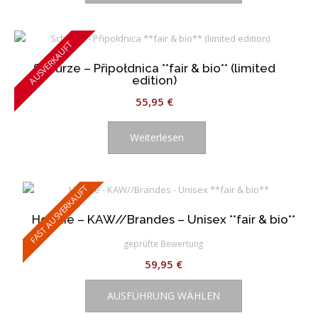
weist
mehrere
Varianten
AUSVERKAUFT
auf.
Schürze – Připołdnica **fair & bio** (limited
Die
edition)
Optionen
55,95
€
können
auf
der
Weiterlesen
Produktseite
gewählt
werden
FAST AUSVERKAUFT
Hoodie – KAW//Brandes – Unisex **fair & bio**
geprüfte Bewertung
59,95
€
Dieses
AUSFÜHRUNG WÄHLEN
Produkt
weist