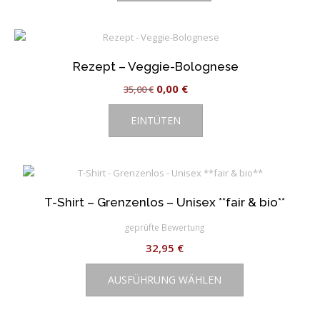
Rezept – Veggie-Bolognese
Ursprünglicher
Aktueller
0,00
€
35,00
€
Preis
Preis
EINTÜTEN
war:
ist:
35,00 €
0,00 €.
T-Shirt – Grenzenlos – Unisex **fair & bio**
geprüfte Bewertung
32,95
€
Dieses
AUSFÜHRUNG WÄHLEN
Produkt
weist
mehrere