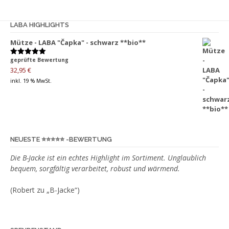
Varianten
auf.
LABA HIGHLIGHTS
Die
Mütze - LABA "Čapka" - schwarz **bio**
Optionen
können
geprüfte Bewertung
Bewertet
auf
mit
5.00
32,95
€
von 5
der
inkl. 19 % MwSt.
Produktseite
gewählt
werden
NEUESTE ⭐️⭐️⭐️⭐️⭐️ -BEWERTUNG
Die B-Jacke ist ein echtes Highlight im Sortiment. Unglaublich
bequem, sorgfältig verarbeitet, robust und wärmend.
(Robert zu „B-Jacke“)