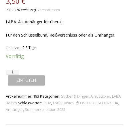
3,50
€
inkl. 19 % MwSt.
zzgl.
Versandkosten
LABA. Als Anhänger für überall.
Für den Schlüsselbund, Reißverschluss oder als Ohrhänger.
Lieferzeit:
2-3 Tage
Vorrätig
Anhänger
-
EINTÜTEN
"LABA"
Menge
Artikelnummer:
193
Kategorien:
Sticker & Dinger
,
Alle
,
Sticker
,
LABA
Basics
Schlagwörter:
LABA
,
LABA Basics
,
🐣 OSTER-GESCHENKE 🐇
,
Anhänger
,
Sommerkollektion 2025