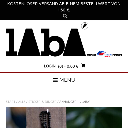
Skip
KOSTENLOSER VERSAND AB EINEM BESTELLWERT VON
to
150 €.
content
LOGIN
(0)
- 0,00 €
MENU
START
/
ALLE
/
STICKER & DINGER
/ ANHÄNGER – „LABA“