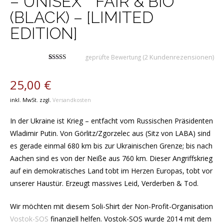
– UNISEX **FAIR & BIO**
(BLACK) – [LIMITED
EDITION]
(
2
Kundenrezensionen)
geprüfte Bewertung
Bewertet mit
2
5.00
von 5,
basierend
25,00
€
auf
Kundenbewertungen
inkl. MwSt.
zzgl.
Versandkosten
In der Ukraine ist Krieg – entfacht vom Russischen Präsidenten
Wladimir Putin. Von Görlitz/Zgorzelec aus (Sitz von LABA) sind
es gerade einmal 680 km bis zur Ukrainischen Grenze; bis nach
Aachen sind es von der Neiße aus 760 km. Dieser Angriffskrieg
auf ein demokratisches Land tobt im Herzen Europas, tobt vor
unserer Haustür. Erzeugt massives Leid, Verderben & Tod.
Wir möchten mit diesem Soli-Shirt der Non-Profit-Organisation
Vostok-SOS
finanziell helfen. Vostok-SOS wurde 2014 mit dem