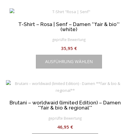
mehrere
Varianten
auf.
T-Shirt – Rosa | Senf – Damen **fair & bio**
Die
(white)
Optionen
können
geprüfte Bewertung
auf
35,95
€
der
Dieses
Produktseite
AUSFÜHRUNG WÄHLEN
Produkt
gewählt
weist
werden
mehrere
Varianten
auf.
Die
Brutani – worldwaid (limited Edition) – Damen
Optionen
**fair & bio & regional**
können
auf
geprüfte Bewertung
der
46,95
€
Produktseite
Dieses