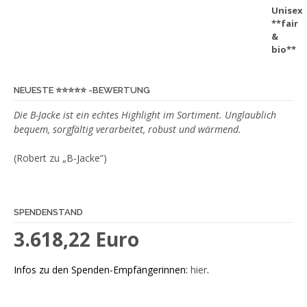
Produktseite
gewählt
werden
NEUESTE ⭐️⭐️⭐️⭐️⭐️ -BEWERTUNG
Die B-Jacke ist ein echtes Highlight im Sortiment. Unglaublich
bequem, sorgfältig verarbeitet, robust und wärmend.
(Robert zu „B-Jacke“)
SPENDENSTAND
3.618,22 Euro
Infos zu den Spenden-Empfängerinnen:
hier
.