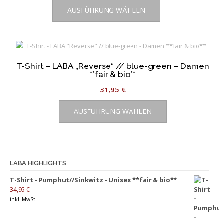
gewählt
AUSFÜHRUNG WÄHLEN
Produkt
werden
weist
mehrere
Varianten
auf.
T-Shirt – LABA „Reverse“ // blue-green – Damen
Die
**fair & bio**
Optionen
31,95
€
können
Dieses
auf
AUSFÜHRUNG WÄHLEN
Produkt
der
weist
Produktseite
mehrere
gewählt
Varianten
werden
auf.
LABA HIGHLIGHTS
Die
T-Shirt - Pumphut//Sinkwitz - Unisex **fair & bio**
Optionen
34,95
€
können
inkl. MwSt.
auf
der