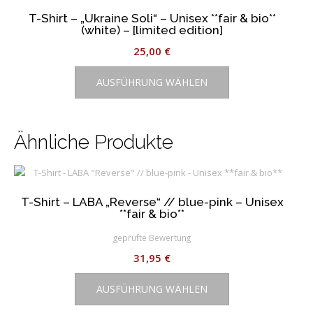
T-Shirt – „Ukraine Soli“ – Unisex **fair & bio**
(white) – [limited edition]
25,00
€
Dieses
AUSFÜHRUNG WÄHLEN
Produkt
weist
mehrere
Varianten
Ähnliche Produkte
auf.
Die
Optionen
können
T-Shirt – LABA „Reverse“ // blue-pink – Unisex
auf
**fair & bio**
der
geprüfte Bewertung
Produktseite
31,95
€
gewählt
Dieses
werden
AUSFÜHRUNG WÄHLEN
Produkt
weist