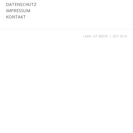
DATENSCHUTZ
IMPRESSUM
KONTAKT
LABA. IST MEHR. | SEIT 2016