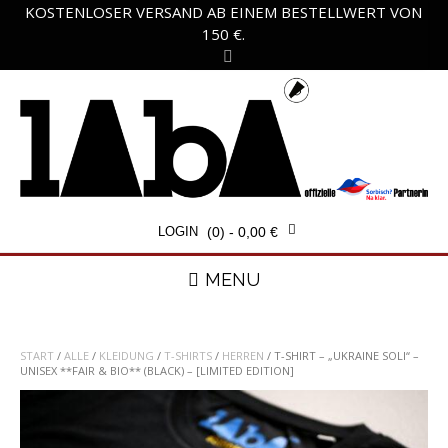
Skip
KOSTENLOSER VERSAND AB EINEM BESTELLWERT VON
to
150 €.
content
LOGIN
(0)
- 0,00 €
MENU
START
/
ALLE
/
KLEIDUNG
/
T-SHIRTS
/
HERREN
/ T-SHIRT – „UKRAINE SOLI“ –
UNISEX **FAIR & BIO** (BLACK) – [LIMITED EDITION]