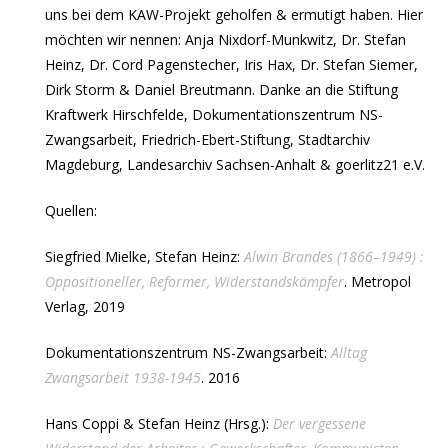
uns bei dem KAW-Projekt geholfen & ermutigt haben. Hier
möchten wir nennen: Anja Nixdorf-Munkwitz, Dr. Stefan
Heinz, Dr. Cord Pagenstecher, Iris Hax, Dr. Stefan Siemer,
Dirk Storm & Daniel Breutmann. Danke an die Stiftung
Kraftwerk Hirschfelde, Dokumentationszentrum NS-
Zwangsarbeit, Friedrich-Ebert-Stiftung, Stadtarchiv
Magdeburg, Landesarchiv Sachsen-Anhalt & goerlitz21 e.V.
Quellen:
Siegfried Mielke, Stefan Heinz:
Alwin Brandes (1866–1949) :
Oppositioneller, Reformer, Widerstandskämpfer
. Metropol
Verlag, 2019
Dokumentationszentrum NS-Zwangsarbeit:
Alltag
Zwangsarbeit 1938-1945
. 2016
Hans Coppi & Stefan Heinz (Hrsg.):
Der vergessene