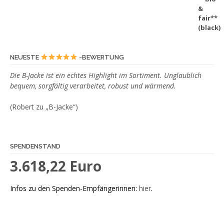
e
a
n
d
e
s
NEUESTE
-BEWERTUNG
"
Die B-Jacke ist ein echtes Highlight im Sortiment. Unglaublich
–
bequem, sorgfältig verarbeitet, robust und wärmend.
U
n
(Robert zu „B-Jacke“)
i
s
e
SPENDENSTAND
x
*
3.618,22 Euro
*
f
Infos zu den Spenden-Empfängerinnen:
hier
.
a
i
r