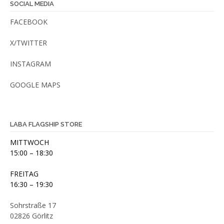
&
SOCIAL MEDIA
b
FACEBOOK
i
o
X/TWITTER
*
*
INSTAGRAM
M
GOOGLE MAPS
e
n
g
e
LABA FLAGSHIP STORE
MITTWOCH
15:00 – 18:30
FREITAG
16:30 – 19:30
Sohrstraße 17
02826 Görlitz