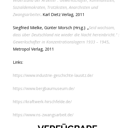
Widerstand der Arbeiter : Gewerkschafter, Kommunisten,
Sozialdemokraten, Trotzkisten, Anarchisten und
Zwangsarbeiter
. Karl Dietz Verlag, 2011
Siegfried Mielke, Günter Morsch (Hrsg.): „
Seid wachsam,
dass über Deutschland nie wieder die Nacht hereinbricht.“ :
Gewerkschafter in Konzentrationslagern 1933 – 1945
.
Metropol Verlag, 2011
Links:
https://www.industrie-geschichte-lausitz.de/
https://www.bergbaumuseum.de/
https://kraftwerk-hirschfelde.de/
https://www.ns-zwangsarbeit.de/