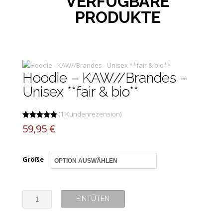
VERFÜGBARE
PRODUKTE
Hoodie – KAW//Brandes –
Unisex **fair & bio**
(1 Kundenrezension)
Bewertet
1
59,95
€
mit
5.00
von 5,
basierend
Größe
auf
Kundenbew
ertung
H
EINTÜTEN
o
o