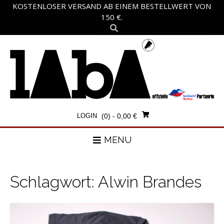
Skip
KOSTENLOSER VERSAND AB EINEM BESTELLWERT VON
to
150 €.
content
LOGIN
(0)
- 0,00 €
MENU
Schlagwort:
Alwin Brandes